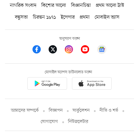
নাগরিক সংবাদ
কিশোর আলো
বিজ্ঞানচিন্তা
প্রথম আলো ট্রাস্ট
বন্ধুসভা
চিরন্তন ১৯৭১
ইপেপার
প্রথমা
মোবাইল ভ্যাস
অনুসরণ করুন
মোবাইল অ্যাপস ডাউনলোড করুন
আমাদের সম্পর্কে
বিজ্ঞাপন
সার্কুলেশন
নীতি ও শর্ত
যোগাযোগ
নিউজলেটার