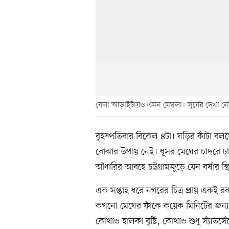
বেলা আড়াইটায়ও এমন মেঘলা। সূর্যের দেখা নেই। 
বৃহস্পতিবার বিকেল ৪টা। ঘড়ির কাঁটা বল
বোঝার উপায় নেই। ধূসর মেঘের চাদরে ঢাকা 
আঁধারির আবহে চট্টগ্রামজুড়ে যেন বর্ষার স্
এক সপ্তাহ ধরে নগরের চিত্র প্রায় একই র
কখনো মেঘের ফাঁকে কয়েক মিনিটের জন্য আল
কোথাও হালকা বৃষ্টি, কোথাও শুধু স্যাঁত