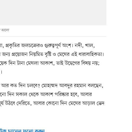
থম আলো
া, প্রকৃতির জলচক্রেরও গুরুত্বপূর্ণ অংশ। নদী, খাল,
 জন্য প্রয়োজন নিয়মিত বৃষ্টি ও মেঘের এই ধারাবাহিকতা।
য়েক দিন টানা মেঘলা আকাশ, তাই উদ্বেগের বিষয় নয়;
য।
লো আর কত দিন চলবে? মোহাম্মদ আবদুর রহমান বলছেন,
োনো দিন সকাল থেকে আকাশ পরিষ্কার হবে, আবার
র্য উঠবে দেরিতে, আবার কোনো দিন মেঘের আড়াল ভেদ
উজ চ্যানেল ফলো করুন