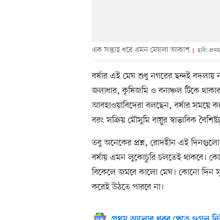
এক সপ্তাহ ধরে এমন মেঘলা আকাশ
ছবি: প্র
বর্ষার এই মেঘ শুধু নগরের ছন্দই বদলায় ন
জলাধার, কৃষিজমি ও বনাঞ্চল টিকে থাকার
আবহাওয়াবিদেরা বলছেন, বর্ষার সময়ে ক
বরং সক্রিয় মৌসুমি বায়ুর স্বাভাবিক বৈশিষ্ট্
তবু অনেকের প্রশ্ন, রোদহীন এই দিনগু
বর্ষায় এমন লুকোচুরি চলতেই থাকবে। ক
বিকেলে জমবে কালো মেঘ। কোনো দিন সূ
করেই উঠতে পারবে না।
প্রথম আলোর খবর পেতে গুগল নি