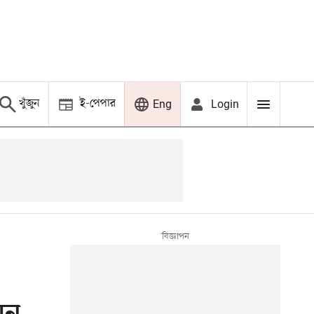
খুঁজুন
ই-পেপার
Login
Eng