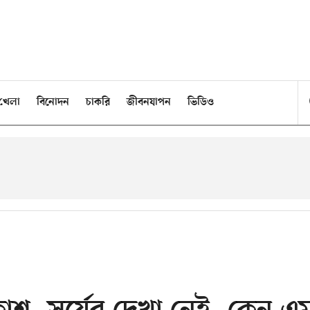
খেলা
বিনোদন
চাকরি
জীবনযাপন
ভিডিও