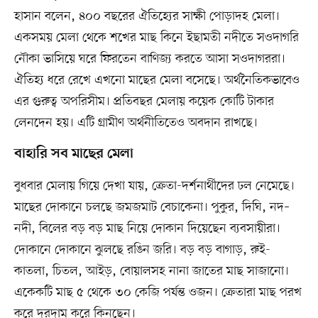
হাসান বলেন, ৪০০ বছরের ঐতিহ্যের সাক্ষী পোড়াদহ মেলা।
একসময় মেলা থেকে শখের মাছ কিনে ইছামতী নদীতে সওদাগরি
নৌকা ভাসিয়ে ঘরে ফিরতেন বাণিজ্য করতে আসা সওদাগররা।
ঐতিহ্য ধরে রেখে এখনো মাছের মেলা বসেছে। অর্থনৈতিকভাবেও
এর গুরুত্ব অপরিসীম। প্রতিবছর মেলায় কয়েক কোটি টাকার
লেনদেন হয়। এটি গ্রামীণ অর্থনীতিতেও অবদান রাখছে।
বাহারি সব মাছের মেলা
বুধবার মেলায় গিয়ে দেখা যায়, ক্রেতা-দর্শনার্থীদের ঢল নেমেছে।
মাছের দোকানে চলছে জমজমাট বেচাকেনা। পুকুর, দিঘি, নদ–
নদী, বিলের বড় বড় মাছ নিয়ে দোকান দিয়েছেন ব্যবসায়ীরা।
দোকানে দোকানে ঝুলছে রঙিন জরি। বড় বড় বাগাড়, রুই-
কাতলা, চিতল, আইড়, বোয়ালসহ নানা জাতের মাছ সাজানো।
একেকটি মাছ ৫ থেকে ৩০ কেজি পর্যন্ত ওজন। ক্রেতারা মাছ পরখ
করে দরদাম করে কিনছেন।