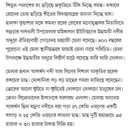
শিমুল-পলাশের রং ছড়িয়ে প্রকৃতিতে উঁকি দিচ্ছে বসন্ত। সকালে
রোদের তেজ ছড়িয়ে শীতের বিদায়লগ্নের জানান দিচ্ছে মাঘ।
হালকা কুয়াশার সঙ্গে কমলা রঙের রোদের মনোমুগ্ধকর মিতালিতে
বগুড়ার গাবতলী উপজেলার মহিষাবান ইউনিয়নের ইছামতী নদীর
অদূরে ঐতিহ্যবাহী পোড়াদহ সন্ন্যাসী মেলা বসেছে। ৪০০ বছরের
পুরোনো এই মেলা স্থানীয়ভাবে জামাই মেলা নামে পরিচিত। মেলা
উপলক্ষে ইছামতীর অদূরে বিস্তীর্ণ মাঠে বসেছে সারি সারি দোকান।
মেলার প্রধান আকর্ষণ নদী আর বিলের বিশাল আকৃতির হরেক
রকমের মাছ। দোকানিরা বড় বড় মাছের পসরা সাজিয়ে বসেছেন।
ভোরের আলো ফুটতে না ফুটতেই দোকানে দোকানে মানুষের ঢল।
ক্রেতা-বিক্রেতাদের হাঁকডাকে সরগরম এলাকা। মেলায় অন্যতম
আকর্ষণ ছিল যমুনা নদীতে ধরা পড়া ২৭ কেজি ওজনের একটি
বাগাড় ও ২৫ কেজি ওজনের কাতলা মাছ। মাছ দুটি যথাক্রমে ৩৫
হাজার ও ৩০ হাজার টাকায় বিক্রি হয়।