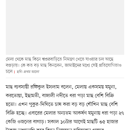
মেলা থেকে মাছ কিনে শ্বশুরবাড়িতে নিমন্ত্রণ খেতে যাওয়ার চল আছে
বগুড়ায়। কে কত বড় মাছ কিনলেন, জামাইদের মধ্যে সেই প্রতিযোগিতাও
চলে
ছবি: প্রথম আলো
মাছ ব্যবসায়ী রফিকুল ইসলাম বলেন, মেলায় একসময় যমুনা,
করতোয়া, ইছামতী, বাঙ্গালী নদীতে ধরা পড়া মাছ বেশি বিক্রি
হতো। এখন পুকুর-দিঘিতে চাষ করা বড় বড় শৌখিন মাছ বেশি
বিক্রি হচ্ছে। এবারের মেলার অন্যতম আকর্ষণ যমুনায় ধরা পড়া ২৭
কেজি ওজনের বাগাড়। সকাল ১০টার আগেই মাছটি ৩৫ হাজার