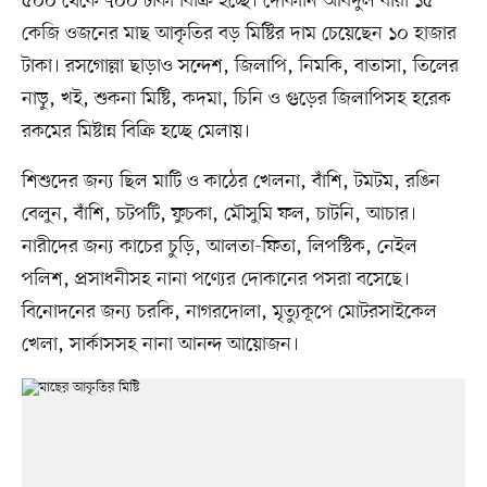
৫০০ থেকে ৭০০ টাকা বিক্রি হচ্ছে। দোকানি আবদুল বারী ১৫
কেজি ওজনের মাছ আকৃতির বড় মিষ্টির দাম চেয়েছেন ১০ হাজার
টাকা। রসগোল্লা ছাড়াও সন্দেশ, জিলাপি, নিমকি, বাতাসা, তিলের
নাড়ু, খই, শুকনা মিষ্টি, কদমা, চিনি ও গুড়ের জিলাপিসহ হরেক
রকমের মিষ্টান্ন বিক্রি হচ্ছে মেলায়।
শিশুদের জন্য ছিল মাটি ও কাঠের খেলনা, বাঁশি, টমটম, রঙিন
বেলুন, বাঁশি, চটপটি, ফুচকা, মৌসুমি ফল, চাটনি, আচার।
নারীদের জন্য কাচের চুড়ি, আলতা-ফিতা, লিপস্টিক, নেইল
পলিশ, প্রসাধনীসহ নানা পণ্যের দোকানের পসরা বসেছে।
বিনোদনের জন্য চরকি, নাগরদোলা, মৃত্যুকূপে মোটরসাইকেল
খেলা, সার্কাসসহ নানা আনন্দ আয়োজন।