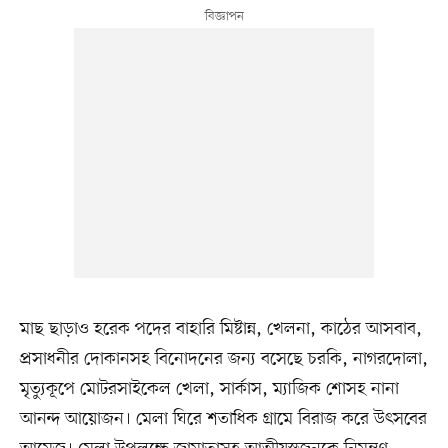
মাছ ছাড়াও হরেক পদের বাহারি মিষ্টান্ন, খেলনা, কাঠের আসবাব,
প্রসাধনীর দোকানসহ বিনোদনের জন্য বসেছে চরকি, নাগরদোলা,
মৃত্যুকূপে মোটরসাইকেল খেলা, সার্কাস, ম্যাজিক শোসহ নানা
আনন্দ আয়োজন। মেলা ঘিরে শতাধিক গ্রামে বিরাজ করে উৎসবের