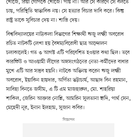
খোঁজে, রিয়া গোপকে খোঁজে। পায় না। আর সে কারণে সে বলতে
চায়, পরিস্থিতি স্বাভাবিক নয়। সে হত্যার বিচার দাবি করে। কিন্তু
রাষ্ট্র তাকে সুবিচার দেয় না। শাস্তি দেয়।
বিশ্ববিদ্যালয়ের নাট্যকলা বিভাগের শিক্ষার্থী ঋজু লক্ষ্মী অবরোধ
রচিত নাটকটি লেখা হয় বৈষম্যবিরোধী ছাত্র আন্দোলন
চলাকালেই। গত ৩ আগস্ট এটি পরিবেশিত হওয়ার কথা ছিল। তবে
কারফিউ ও আওয়ামী লীগের অঙ্গসংগঠনের নেতা-কর্মীদের বাধার
মুখে এটি আর সম্ভব হয়নি। নাটকে অভিনয় করেন ঋজু লক্ষ্মী
অবরোধ, ইয়াকিন হায়দার, অর্পিতা ভট্টাচার্য, আছাদ বিন রহমান,
সাবিহা বিনতে জসীম, এ টি এম মাজহারুল, মো. শাহরিয়া
শাকিল, জেরিন আক্তার নোশ্নি, আমরিন সুলতানা হৃদি, পার্থ সেন,
মেহেদী নূর, ইনান ইলহাম, সুজান কবির।