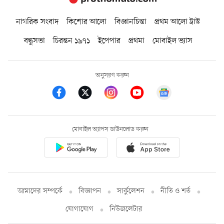
নাগরিক সংবাদ
কিশোর আলো
বিজ্ঞানচিন্তা
প্রথম আলো ট্রাস্ট
বন্ধুসভা
চিরন্তন ১৯৭১
ইপেপার
প্রথমা
মোবাইল ভ্যাস
অনুসরণ করুন
মোবাইল অ্যাপস ডাউনলোড করুন
আমাদের সম্পর্কে
বিজ্ঞাপন
সার্কুলেশন
নীতি ও শর্ত
যোগাযোগ
নিউজলেটার