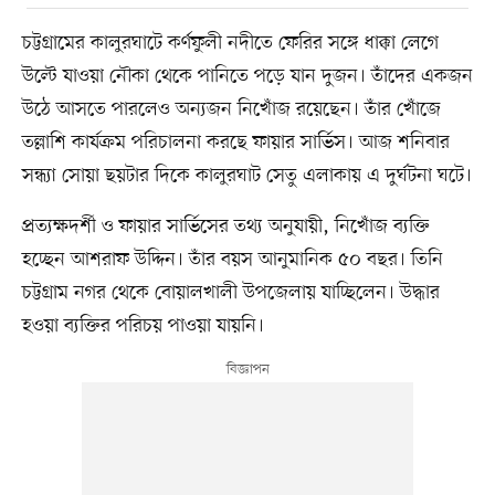
চট্টগ্রামের কালুরঘাটে কর্ণফুলী নদীতে ফেরির সঙ্গে ধাক্কা লেগে
উল্টে যাওয়া নৌকা থেকে পানিতে পড়ে যান দুজন। তাঁদের একজন
উঠে আসতে পারলেও অন্যজন নিখোঁজ রয়েছেন। তাঁর খোঁজে
তল্লাশি কার্যক্রম পরিচালনা করছে ফায়ার সার্ভিস। আজ শনিবার
সন্ধ্যা সোয়া ছয়টার দিকে কালুরঘাট সেতু এলাকায় এ দুর্ঘটনা ঘটে।
প্রত্যক্ষদর্শী ও ফায়ার সার্ভিসের তথ্য অনুযায়ী, নিখোঁজ ব্যক্তি
হচ্ছেন আশরাফ উদ্দিন। তাঁর বয়স আনুমানিক ৫০ বছর। তিনি
চট্টগ্রাম নগর থেকে বোয়ালখালী উপজেলায় যাচ্ছিলেন। উদ্ধার
হওয়া ব্যক্তির পরিচয় পাওয়া যায়নি।