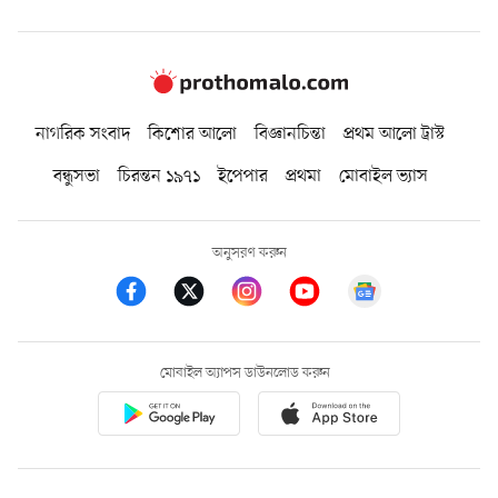
নাগরিক সংবাদ
কিশোর আলো
বিজ্ঞানচিন্তা
প্রথম আলো ট্রাস্ট
বন্ধুসভা
চিরন্তন ১৯৭১
ইপেপার
প্রথমা
মোবাইল ভ্যাস
অনুসরণ করুন
মোবাইল অ্যাপস ডাউনলোড করুন