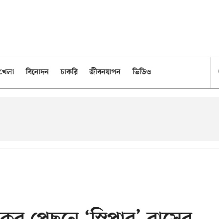
খেলা
বিনোদন
চাকরি
জীবনযাপন
ভিডিও