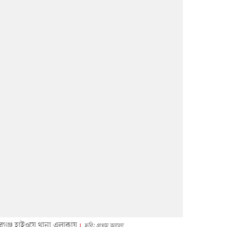
গঞ্জ হাইওয়ে থানা এলাকায়
ছবি: প্রথম আলো