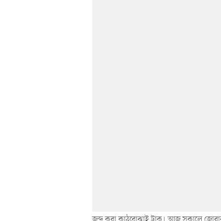
জব্দ করা কাঠবোঝাই ট্রাক। আজ সকালে জোরার