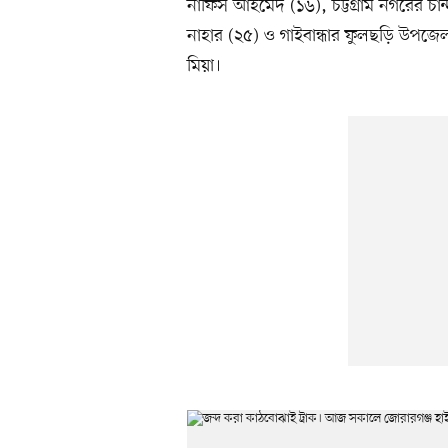
নাফিস আহমেদ (১৬), চট্টগ্রাম নগরের চান
নাহার (২৫) ও গাইবান্ধার ফুলছড়ি উপজেলা
মিয়া।