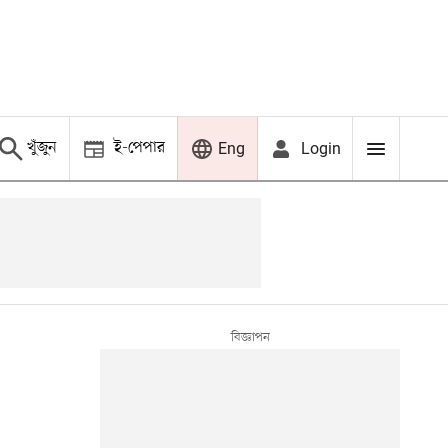
খুঁজুন
ই-পেপার
Login
Eng