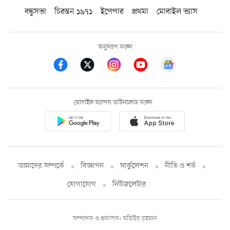
বন্ধুসভা
চিরন্তন ১৯৭১
ইপেপার
প্রথমা
মোবাইল ভ্যাস
অনুসরণ করুন
মোবাইল অ্যাপস ডাউনলোড করুন
আমাদের সম্পর্কে
বিজ্ঞাপন
সার্কুলেশন
নীতি ও শর্ত
যোগাযোগ
নিউজলেটার
সম্পাদক ও প্রকাশক: মতিউর রহমান