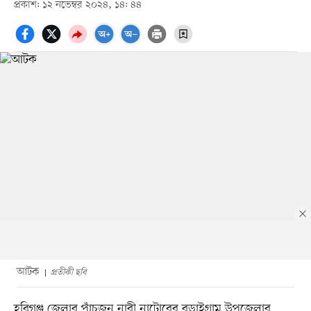
প্রকাশ: ১২ নভেম্বর ২০২৪, ১৪: ৪৪
আটক
প্রতীকী ছবি
হবিগঞ্জ জেলার পাঁচজন নারী নাটোরের বড়াইগ্রাম উপজেলার