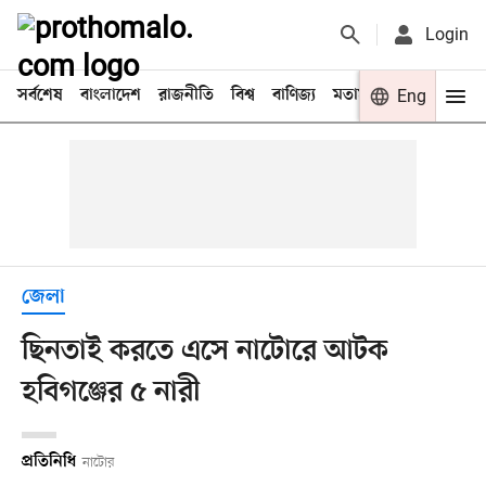
Login
সর্বশেষ
বাংলাদেশ
রাজনীতি
বিশ্ব
বাণিজ্য
মতামত
খেলা
Eng
বিনো
জেলা
ছিনতাই করতে এসে নাটোরে আটক
হবিগঞ্জের ৫ নারী
প্রতিনিধি
নাটোর