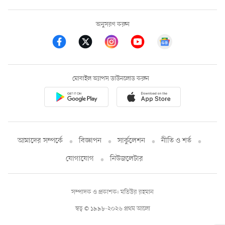
অনুসরণ করুন
মোবাইল অ্যাপস ডাউনলোড করুন
আমাদের সম্পর্কে
বিজ্ঞাপন
সার্কুলেশন
নীতি ও শর্ত
যোগাযোগ
নিউজলেটার
সম্পাদক ও প্রকাশক: মতিউর রহমান
স্বত্ব © ১৯৯৮-২০২৬ প্রথম আলো