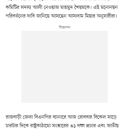
কমিটির সদস্য আলী নেওয়াজ মাহমুদ খৈয়মকে। এই মনোনয়ন
পরিবর্তনের দাবি জানিয়ে আসছেন আসলাম মিয়ার অনুসারীরা।
রাজবাড়ী জেলা বিএনপির ব্যানারে আজ রোববার বিকেল সাড়ে
চারটার দিকে রাষ্ট্রকাঠামো সংস্কারের ৩১ দফা প্রচার এবং জাতীয়