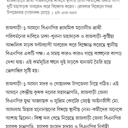
রাজবাড়ীতে প্রার্থী পরিবর্তনের দাবিতে স্থানীয় নেতা–কর্মীদের একটি অংশ
দুটি মহাসড়ক অবরোধ করে বিক্ষোভ করেন। রোববার বিকেলে সদর
উপজেলার গোয়ালন্দ মোড়ে
ছবি: প্রথম আলো
রাজবাড়ী–১ আসনে বিএনপির প্রাথমিক মনোনীত প্রার্থী
পরিবর্তনের দাবিতে ঢাকা–খুলনা মহাসড়ক ও রাজবাড়ী–কুষ্টিয়া
আঞ্চলিক সড়ক ঘণ্টাব্যাপী অবরোধ করে বিক্ষোভ করেছে স্থানীয়
বিএনপির একটি পক্ষ। এ সময় কারও কারও গায়ে কাফনের কাপড়
দেখা যায়। এই কর্মসূচির ফলে দুই সড়কে যানজট তৈরি হয়ে
ভোগান্তির সৃষ্টি হয়।
রাজবাড়ী–১ আসন সদর ও গোয়ালন্দ উপজেলা নিয়ে গঠিত। এই
আসনে কেন্দ্রীয় কৃষক দলের সহসভাপতি, রাজবাড়ী জেলা
বিএনপির যুগ্ম আহ্বায়ক ও সুপ্রিম কোর্টের জ্যেষ্ঠ আইনজীবী মো.
আসলাম মিয়ার মনোনয়নের বিষয়ে স্থানীয় নেতা–কর্মীদের অনেকে
আশায় ছিলেন। কিন্তু দল বেছে নিয়েছে রাজবাড়ী জেলা বিএনপির
সাবেক সভাপতি, সাবেক সংসদ সদস্য ও বিএনপির নির্বাহী