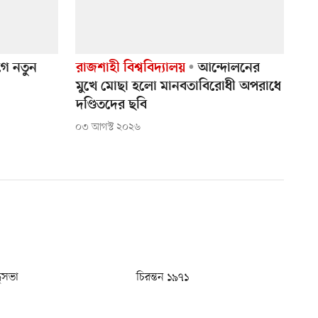
গে নতুন
রাজশাহী বিশ্ববিদ্যালয়
আন্দোলনের
মুখে মোছা হলো মানবতাবিরোধী অপরাধে
দণ্ডিতদের ছবি
০৩ আগস্ট ২০২৬
ধুসভা
চিরন্তন ১৯৭১