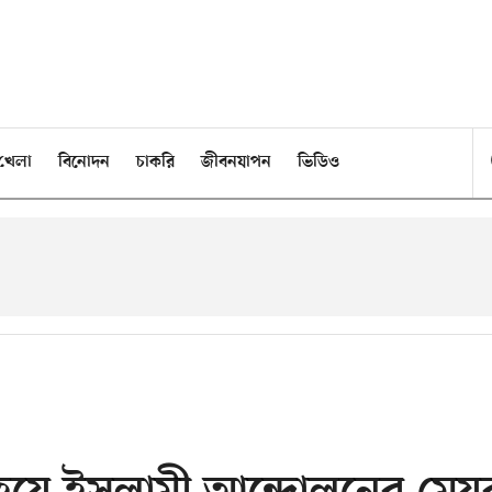
খেলা
বিনোদন
চাকরি
জীবনযাপন
ভিডিও