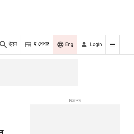
খুঁজুন
ই-পেপার
Login
Eng