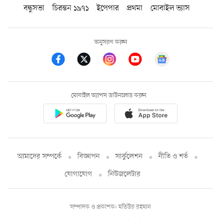
বন্ধুসভা
চিরন্তন ১৯৭১
ইপেপার
প্রথমা
মোবাইল ভ্যাস
অনুসরণ করুন
মোবাইল অ্যাপস ডাউনলোড করুন
আমাদের সম্পর্কে
বিজ্ঞাপন
সার্কুলেশন
নীতি ও শর্ত
যোগাযোগ
নিউজলেটার
সম্পাদক ও প্রকাশক: মতিউর রহমান