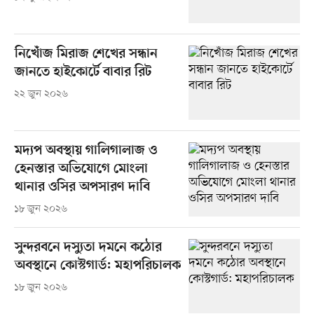
নিখোঁজ মিরাজ শেখের সন্ধান
জানতে হাইকোর্টে বাবার রিট
২২ জুন ২০২৬
মদ্যপ অবস্থায় গালিগালাজ ও
হেনস্তার অভিযোগে মোংলা
থানার ওসির অপসারণ দাবি
১৮ জুন ২০২৬
সুন্দরবনে দস্যুতা দমনে কঠোর
অবস্থানে কোস্টগার্ড: মহাপরিচালক
১৮ জুন ২০২৬