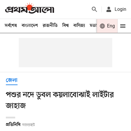
Login
সর্বশেষ
বাংলাদেশ
রাজনীতি
বিশ্ব
বাণিজ্য
মতামত
খেলা
Eng
বিনো
জেলা
পশুর নদে ডুবল কয়লাবোঝাই লাইটার
জাহাজ
প্রতিনিধি
বাগেরহাট