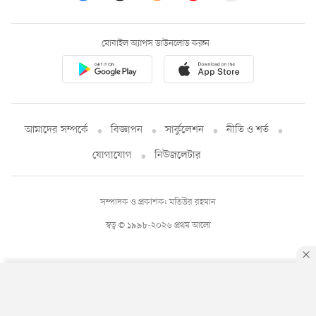
মোবাইল অ্যাপস ডাউনলোড করুন
আমাদের সম্পর্কে
বিজ্ঞাপন
সার্কুলেশন
নীতি ও শর্ত
যোগাযোগ
নিউজলেটার
সম্পাদক ও প্রকাশক: মতিউর রহমান
স্বত্ব © ১৯৯৮-২০২৬ প্রথম আলো
By using this site, you agree to our
Privacy Policy
.
OK