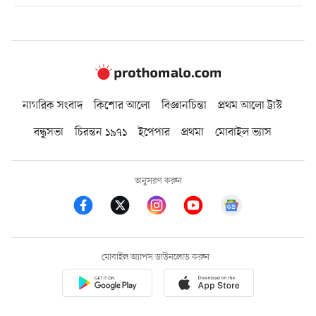
নাগরিক সংবাদ
কিশোর আলো
বিজ্ঞানচিন্তা
প্রথম আলো ট্রাস্ট
বন্ধুসভা
চিরন্তন ১৯৭১
ইপেপার
প্রথমা
মোবাইল ভ্যাস
অনুসরণ করুন
মোবাইল অ্যাপস ডাউনলোড করুন