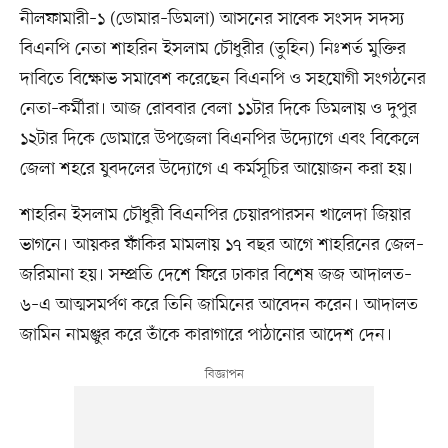
নীলফামারী–১ (ডোমার–ডিমলা) আসনের সাবেক সংসদ সদস্য
বিএনপি নেতা শাহরিন ইসলাম চৌধুরীর (তুহিন) নিঃশর্ত মুক্তির
দাবিতে বিক্ষোভ সমাবেশ করেছেন বিএনপি ও সহযোগী সংগঠনের
নেতা–কর্মীরা। আজ রোববার বেলা ১১টার দিকে ডিমলায় ও দুপুর
১২টার দিকে ডোমারে উপজেলা বিএনপির উদ্যোগে এবং বিকেলে
জেলা শহরে যুবদলের উদ্যোগে এ কর্মসূচির আয়োজন করা হয়।
শাহরিন ইসলাম চৌধুরী বিএনপির চেয়ারপারসন খালেদা জিয়ার
ভাগনে। আয়কর ফাঁকির মামলায় ১৭ বছর আগে শাহরিনের জেল–
জরিমানা হয়। সম্প্রতি দেশে ফিরে ঢাকার বিশেষ জজ আদালত–
৬–এ আত্মসমর্পণ করে তিনি জামিনের আবেদন করেন। আদালত
জামিন নামঞ্জুর করে তাঁকে কারাগারে পাঠানোর আদেশ দেন।