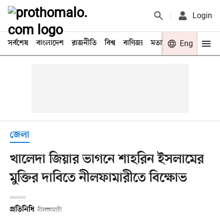
Login
সর্বশেষ
বাংলাদেশ
রাজনীতি
বিশ্ব
বাণিজ্য
মতামত
খেলা
Eng
বিনো
জেলা
খালেদা জিয়ার ভাগনে শাহরিন ইসলামের
মুক্তির দাবিতে নীলফামারীতে বিক্ষোভ
প্রতিনিধি
নীলফামারী