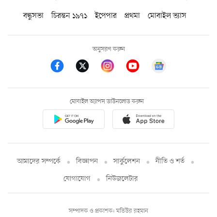
বন্ধুসভা
চিরন্তন ১৯৭১
ইপেপার
প্রথমা
মোবাইল ভ্যাস
অনুসরণ করুন
মোবাইল অ্যাপস ডাউনলোড করুন
আমাদের সম্পর্কে
বিজ্ঞাপন
সার্কুলেশন
নীতি ও শর্ত
যোগাযোগ
নিউজলেটার
সম্পাদক ও প্রকাশক: মতিউর রহমান