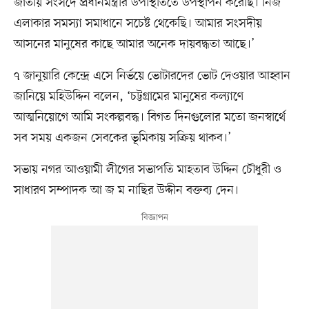
জাতীয় সংসদে প্রধানমন্ত্রীর উপস্থিতিতে উপস্থাপন করেছি। নিজ
এলাকার সমস্যা সমাধানে সচেষ্ট থেকেছি। আমার সংসদীয়
আসনের মানুষের কাছে আমার অনেক দায়বদ্ধতা আছে।’
৭ জানুয়ারি কেন্দ্রে এসে নির্ভয়ে ভোটারদের ভোট দেওয়ার আহ্বান
জানিয়ে মহিউদ্দিন বলেন, ‘চট্টগ্রামের মানুষের কল্যাণে
আত্মনিয়োগে আমি সংকল্পবদ্ধ। বিগত দিনগুলোর মতো জনস্বার্থে
সব সময় একজন সেবকের ভূমিকায় সক্রিয় থাকব।’
সভায় নগর আওয়ামী লীগের সভাপতি মাহতাব উদ্দিন চৌধুরী ও
সাধারণ সম্পাদক আ জ ম নাছির উদ্দীন বক্তব্য দেন।