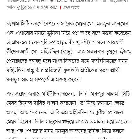
সংবাদ সম্মেলনে বক্তব্য দেন চট্টগ্রাম ১০ আসনের প্রার্থী মো. মহিউদ্দিন।
আজ দুপুরে চট্টগ্রাম প্রেস ক্লাবে
প্রথম আলো
চট্টগ্রাম সিটি করপোরেশনের সাবেক মেয়র মো. মনজুর আলমের
এক–এগারোর সময়ে ভূমিকা নিয়ে প্রশ্ন আছে বলে মন্তব্য করেছেন
চট্টগ্রাম-১০ (ডবলমুরিং-পাহাড়তলী- খুলশী) আসনে আওয়ামী
লীগের প্রার্থী মো. মহিউদ্দিন (বাচ্চু)। আজ মঙ্গলবার দুপুরে চট্টগ্রাম
প্রেসক্লাবের বঙ্গবন্ধু হলে সাংবাদিকদের সঙ্গে মতবিনিময়ের সময়
মহিউদ্দিন বাচ্চু তাঁর প্রতিদ্বন্দ্বী ফুলকপি প্রতীকের স্বতন্ত্র প্রার্থী
মনজুর আলম সম্পর্কে এ মন্তব্য করেন।
এক প্রশ্নের জবাবে মহিউদ্দিন বলেন, ‘তিনি (মনজুর আলম) সিটি
মেয়র হিসেবে দায়িত্ব পালন করেছেন। তা নিয়ে জনমনে ক্ষোভ
আছে। আমাদের নেতা এ বি এম মহিউদ্দিন চৌধুরীও ১৭ বছর
মেয়র ছিলেন। তিনি মানুষের হৃদয়ে আজও অমলিন হয়ে আছেন।
আর এক–এগারোর সময় মনজুর আলমের ভূমিকা নিয়ে বলতে