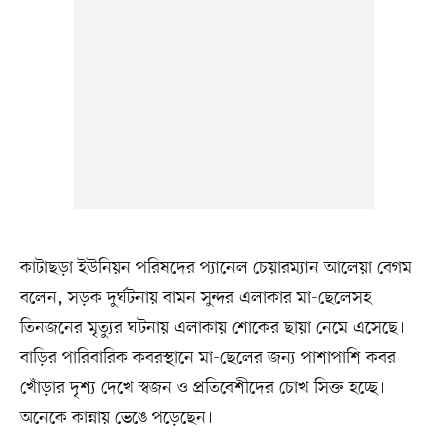
কাটাছড়া ইউনিয়ন পরিষদের প্যানেল চেয়ারম্যান আলেয়া বেগম
বলেন, সড়ক দুর্ঘটনায় বামন সুন্দর এলাকার মা-ছেলেসহ
তিনজনের মৃত্যুর ঘটনায় এলাকায় শোকের ছায়া নেমে এসেছে।
বাড়ির পারিবারিক কবরস্থানে মা-ছেলের জন্য পাশাপাশি কবর
খোঁড়ার দৃশ্য দেখে স্বজন ও প্রতিবেশীদের চোখ সিক্ত হচ্ছে।
অনেকে কান্নায় ভেঙে পড়েছেন।