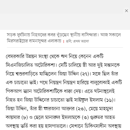
সড়ক দুর্ঘটনায় নিহতদের কবর খুঁড়ছেন স্থানীয় বাসিন্দারা। আজ সকালে
মিরসরাইয়ের বামনসুন্দর এলাকায়
ছবি; প্রথম আলো
বেসরকারি উন্নয়ন সংস্থা থেকে ঋণ নিয়ে কেনেন একটি
সিএনজিচালিত অটোরিকশা। সেটি চালিয়ে স্ত্রী আর দুই সন্তানকে
নিয়ে শ্বশুরবাড়িতে যাচ্ছিলেন জিয়া উদ্দিন (২৭)। সঙ্গে ছিল তাঁর
এক চাচাতো ভাই। পথে নিয়ন্ত্রণ নিয়ন্ত্রণ হারিয়ে বালুবোঝাই একটি
পিকআপ ভ্যান অটোরিকশাটিকে ধাক্কা দেয়। এতে ঘটনাস্থলেই
নিহত হন জিয়া উদ্দিনের চাচাতো ভাই সাইফুল ইসলাম (১৬)।
জিয়া উদ্দিন, তাঁর স্ত্রী ফারজানা আক্তার (২৩), মেয়ে মাহমুদা
কায়সার (৮) ও ছেলে মানারুল ইসলামকে (৩) গুরুতর আহত
অবস্থায় ভর্তি করা হয় হাসপাতালে। সেখানে চিকিৎসাধীন অবস্থায়