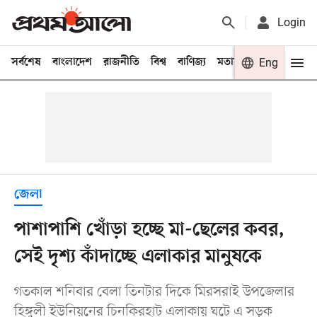
Login
সর্বশেষ
বাংলাদেশ
রাজনীতি
বিশ্ব
বাণিজ্য
মতামত
খেলা
Eng
বিনো
জেলা
পাশাপাশি খোঁড়া হচ্ছে মা-ছেলের কবর,
সেই দৃশ্য কাঁদাচ্ছে এলাকার মানুষকে
গতকাল শনিবার বেলা তিনটার দিকে মিরসরাই উপজেলার
হিঙ্গুলী ইউনিয়নের চিনকিরহাট এলাকায় ঘটে এ সড়ক