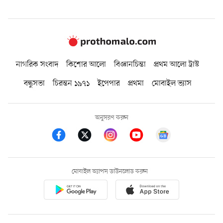
নাগরিক সংবাদ
কিশোর আলো
বিজ্ঞানচিন্তা
প্রথম আলো ট্রাস্ট
বন্ধুসভা
চিরন্তন ১৯৭১
ইপেপার
প্রথমা
মোবাইল ভ্যাস
অনুসরণ করুন
মোবাইল অ্যাপস ডাউনলোড করুন