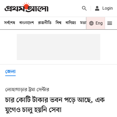
Login
সর্বশেষ
বাংলাদেশ
রাজনীতি
বিশ্ব
বাণিজ্য
মতামত
খেলা
Eng
বিনো
জেলা
লোহাগাড়ার ট্রমা সেন্টার
চার কোটি টাকার ভবন পড়ে আছে, এক
যুগেও চালু হয়নি সেবা