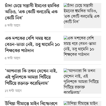
চাঁদা চেয়ে সন্ত্রাসী ইমনের হুমকির
অডিও, ‘এক কোটি বলতেছি এক
কোটি নিব’
৪ ঘণ্টা আগে
এক দশকের বেশি সময় ধরে
বেতন-ভাতা নেই, তবু থামেনি ১০
শিক্ষকের পাঠদান
৫ ঘণ্টা আগে
‘আপনারা কি তখন দেখেন নাই,
এই পুলিশকে আমরা পিটিয়ে
পিটিয়ে রক্তাক্ত করেছিলাম’
১৭ ঘণ্টা আগে
উখিয়া সীমান্তে মাইন বিস্ফোরণে