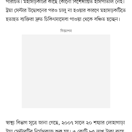
পরিচিত। মহাসড়কটির কাছে কোনো বিশেষায়িত হাসপাতাল নেই।
ট্রমা সেন্টার উদ্বোধনের পরও চালু না হওয়ার কারণে মহাসড়কটিতে
হতাহত ব্যক্তিরা দ্রুত চিকিৎসাসেবা পাওয়া থেকে বঞ্চিত হচ্ছেন।
স্বাস্থ্য বিভাগ সূত্রে জানা গেছে, ২০০৭ সালে ২০ শয্যার লোহাগাড়া
ট্রমা সেন্টারটির নির্মাণকাজ শুরু হয়। ৩ কোটি ৮৫ লাখ টাকা ব্যয়ে