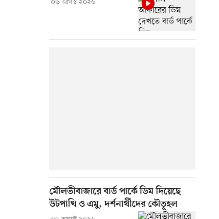
০৬ আগস্ট ২০২৬
মৌলভীবাজারে বার্ড পার্কে ডিম দিয়েছে
উটপাখি ও এমু, দর্শনার্থীদের কৌতূহল