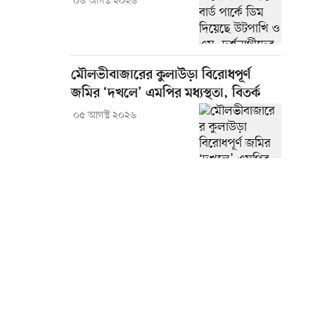
০৬ আগস্ট ২০২৬
মৌলভীবাজারের কুলাউড়া বিরোধপূর্ণ
জমির ‘দখলে’ এমপির মধ্যস্থতা, বিতর্ক
০৫ আগস্ট ২০২৬