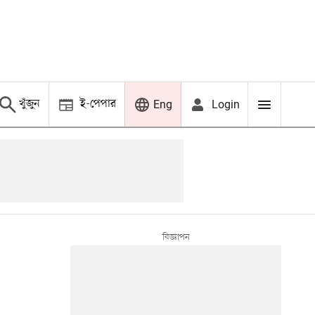
খুঁজুন
ই-পেপার
Login
Eng