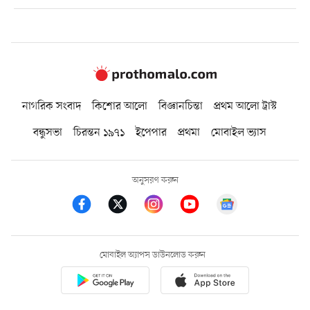
নাগরিক সংবাদ
কিশোর আলো
বিজ্ঞানচিন্তা
প্রথম আলো ট্রাস্ট
বন্ধুসভা
চিরন্তন ১৯৭১
ইপেপার
প্রথমা
মোবাইল ভ্যাস
অনুসরণ করুন
মোবাইল অ্যাপস ডাউনলোড করুন