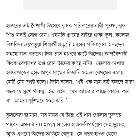
হাওরের এই বৈশাখী উৎসবে কৃষক পরিবারের নারী-পুরুষ, বৃদ্ধ-
শিশু সবাই যোগ দেন। এমনকি গ্রামের বাইরে থাকা স্কুল, কলেজ,
বিশ্ববিদ্যালয়পড়ুয়া শিক্ষার্থীও ছুটে আসেন পরিবারের অন্যদের
সহযোগিতা করতে। দিন–রাত হাওরে কাটে তাঁদের। কালবৈশাখী
কিংবা বৈশাখের তপ্ত রোদ তাঁদের কাছে নস্যি। জেলার দেখার
হাওরপাড়ের ইসলামপুর গ্রামের কিষানি সমলা বেগমের কথায়
সেটি যেন স্পষ্ট হলো। তিনি বলেন, ‘এই এক মাস কষ্ট করলে সারা
বছর যে সুখে থাকমু। ইতা রইদ, মেঘ আমরার কাছে কোনো কষ্ট
না। আমরা খুশিমনে সহ্য করি।’
কৃষকেরা জানান, সব সময় যে তাঁরা এই ধান গোলায় তুলতে
পারেন এমনটা না। ২০১৭ সালের হাওর-বিপর্যয়ের সেই দুঃসহ
স্মৃতি এখনো তাঁদের তাড়িয়ে বেড়ায়। সে বছর হাওর থেকে