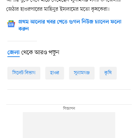
আশায় বুকে বেঁধে মাঠে নেমেছেন সুনামগঞ্জ সদর উপজেলার
জেঠার হাওরপারের মাহিনুর ইসলামের মতো কৃষকেরা।
প্রথম আলোর খবর পেতে গুগল নিউজ চ্যানেল ফলো
করুন
থেকে আরও পড়ুন
জেলা
সিলেট বিভাগ
হাওর
সুনামগঞ্জ
কৃষি