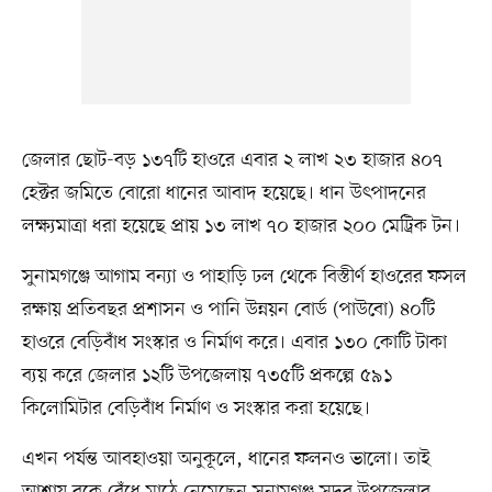
জেলার ছোট-বড় ১৩৭টি হাওরে এবার ২ লাখ ২৩ হাজার ৪০৭
হেক্টর জমিতে বোরো ধানের আবাদ হয়েছে। ধান উৎপাদনের
লক্ষ্যমাত্রা ধরা হয়েছে প্রায় ১৩ লাখ ৭০ হাজার ২০০ মেট্রিক টন।
সুনামগঞ্জে আগাম বন্যা ও পাহাড়ি ঢল থেকে বিস্তীর্ণ হাওরের ফসল
রক্ষায় প্রতিবছর প্রশাসন ও পানি উন্নয়ন বোর্ড (পাউবো) ৪০টি
হাওরে বেড়িবাঁধ সংস্কার ও নির্মাণ করে। এবার ১৩০ কোটি টাকা
ব্যয় করে জেলার ১২টি উপজেলায় ৭৩৫টি প্রকল্পে ৫৯১
কিলোমিটার বেড়িবাঁধ নির্মাণ ও সংস্কার করা হয়েছে।
এখন পর্যন্ত আবহাওয়া অনুকূলে, ধানের ফলনও ভালো। তাই