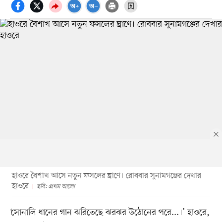
হাওরে বৈশাখ আসে নতুন ফসলের ঘ্রাণে। রোববার সুনামগঞ্জের দেখার
হাওরে
ছবি: প্রথম আলো
‘সোনালি ধানের গান ঝরিতেছে ঝরঝর উঠোনের পরে...।’ হাওরে,