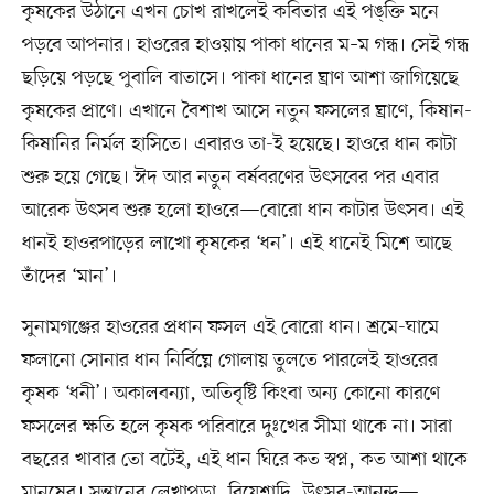
কৃষকের উঠানে এখন চোখ রাখলেই কবিতার এই পঙ্‌ক্তি মনে
পড়বে আপনার। হাওরের হাওয়ায় পাকা ধানের ম–ম গন্ধ। সেই গন্ধ
ছড়িয়ে পড়ছে পুবালি বাতাসে। পাকা ধানের ঘ্রাণ আশা জাগিয়েছে
কৃষকের প্রাণে। এখানে বৈশাখ আসে নতুন ফসলের ঘ্রাণে, কিষান-
কিষানির নির্মল হাসিতে। এবারও তা-ই হয়েছে। হাওরে ধান কাটা
শুরু হয়ে গেছে। ঈদ আর নতুন বর্ষবরণের উৎসবের পর এবার
আরেক উৎসব শুরু হলো হাওরে—বোরো ধান কাটার উৎসব। এই
ধানই হাওরপাড়ের লাখো কৃষকের ‘ধন’। এই ধানেই মিশে আছে
তাঁদের ‘মান’।
সুনামগঞ্জের হাওরের প্রধান ফসল এই বোরো ধান। শ্রমে-ঘামে
ফলানো সোনার ধান নির্বিঘ্নে গোলায় তুলতে পারলেই হাওরের
কৃষক ‘ধনী’। অকালবন্যা, অতিবৃষ্টি কিংবা অন্য কোনো কারণে
ফসলের ক্ষতি হলে কৃষক পরিবারে দুঃখের সীমা থাকে না। সারা
বছরের খাবার তো বটেই, এই ধান ঘিরে কত স্বপ্ন, কত আশা থাকে
মানুষের। সন্তানের লেখাপড়া, বিয়েশাদি, উৎসব-আনন্দ—