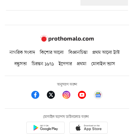
নাগরিক সংবাদ
কিশোর আলো
বিজ্ঞানচিন্তা
প্রথম আলো ট্রাস্ট
বন্ধুসভা
চিরন্তন ১৯৭১
ইপেপার
প্রথমা
মোবাইল ভ্যাস
অনুসরণ করুন
মোবাইল অ্যাপস ডাউনলোড করুন