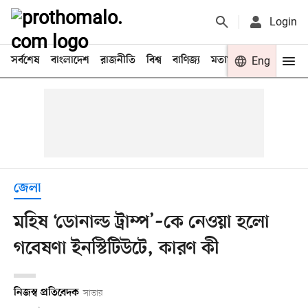
Login
সর্বশেষ
বাংলাদেশ
রাজনীতি
বিশ্ব
বাণিজ্য
মতামত
খেলা
Eng
বিনো
জেলা
মহিষ ‘ডোনাল্ড ট্রাম্প’–কে নেওয়া হলো
গবেষণা ইনস্টিটিউটে, কারণ কী
নিজস্ব প্রতিবেদক
সাভার