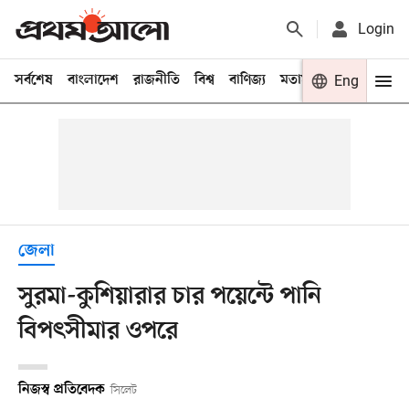
Login
সর্বশেষ
বাংলাদেশ
রাজনীতি
বিশ্ব
বাণিজ্য
মতামত
খেলা
Eng
বিনো
জেলা
সুরমা-কুশিয়ারার চার পয়েন্টে পানি
বিপৎসীমার ওপরে
নিজস্ব প্রতিবেদক
সিলেট