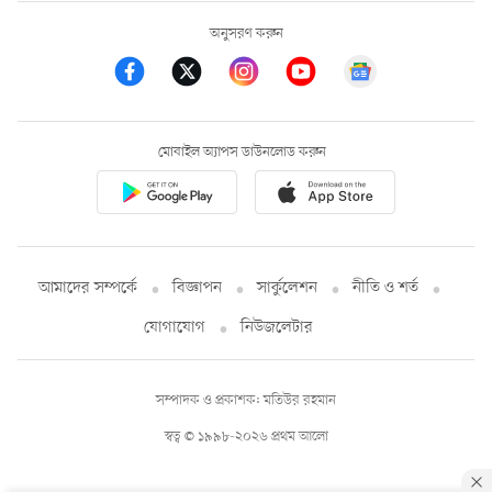
অনুসরণ করুন
মোবাইল অ্যাপস ডাউনলোড করুন
আমাদের সম্পর্কে
বিজ্ঞাপন
সার্কুলেশন
নীতি ও শর্ত
যোগাযোগ
নিউজলেটার
সম্পাদক ও প্রকাশক: মতিউর রহমান
স্বত্ব © ১৯৯৮-২০২৬ প্রথম আলো