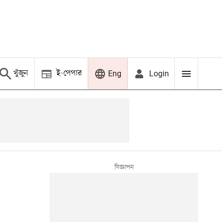
খুঁজুন
ই-পেপার
Login
Eng