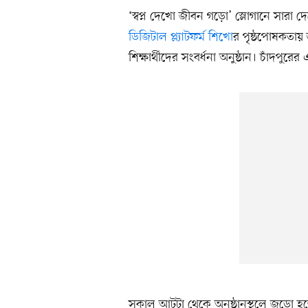
‘স্বপ্ন দেখো জীবন গড়ো’ স্লোগানে সা
ডিজিটাল প্ল্যাটফর্ম শিখো
র পৃষ্ঠপোষকতায়
শিক্ষার্থীদের সংবর্ধনা অনুষ্ঠান। চাঁদপু
সকাল আটটা থেকে অনুষ্ঠানস্থলে জড়ো হতে 