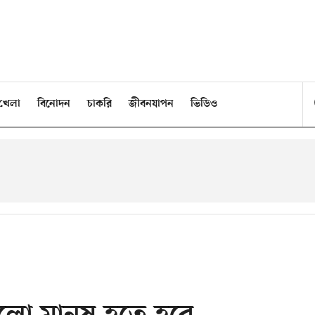
খেলা
বিনোদন
চাকরি
জীবনযাপন
ভিডিও