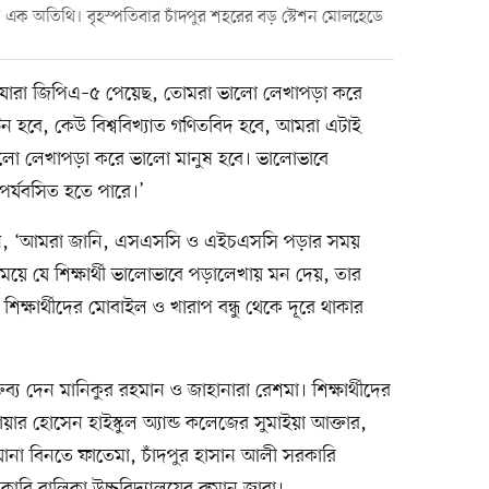
য দেন এক অতিথি। বৃহস্পতিবার চাঁদপুর শহরের বড় স্টেশন মোলহেডে
যারা জিপিএ–৫ পেয়েছ, তোমরা ভালো লেখাপড়া করে
 হবে, কেউ বিশ্ববিখ্যাত গণিতবিদ হবে, আমরা এটাই
ালো লেখাপড়া করে ভালো মানুষ হবে। ভালোভাবে
র্যবসিত হতে পারে।’
লেন, ‘আমরা জানি, এসএসসি ও এইচএসসি পড়ার সময়
ময়ে যে শিক্ষার্থী ভালোভাবে পড়ালেখায় মন দেয়, তার
শিক্ষার্থীদের মোবাইল ও খারাপ বন্ধু থেকে দূরে থাকার
তব্য দেন মানিকুর রহমান ও জাহানারা রেশমা। শিক্ষার্থীদের
য়ার হোসেন হাইস্কুল অ্যান্ড কলেজের সুমাইয়া আক্তার,
াইয়ানা বিনতে ফাতেমা, চাঁদপুর হাসান আলী সরকারি