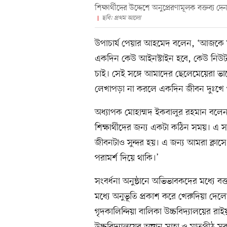
শিক্ষার্থীদের উদ্দেশে অনুপ্রেরণামূলক বক্তব্
ছবি: প্রথম আলো
উপাচার্য পেয়ার আহমেদ বলেন, ‘আজকে 
একদিন কেউ আইনস্টাইন হবে, কেউ নিউটন
চাই। সেই সঙ্গে আমাদের ছেলেমেয়েরা ভ
লেখাপড়া না করলে একদিন জীবন দুঃখে প
অধ্যাপক মোহাম্মদ ইকবালুর রহমান ব
শিক্ষার্থীদের জন্য একটা কঠিন সময়। এ স
জীবনটাও সুন্দর হয়। এ জন্য আমরা ক্লাসে 
পরামর্শ দিয়ে থাকি।’
সংবর্ধনা অনুষ্ঠানে অভিভাবকদের মধ্যে বক্
মধ্যে অনুভূতি প্রকাশ করে খেরুদিয়া দেলো
গৃদকালিন্দিয়া বালিকা উচ্চবিদ্যালয়ের র