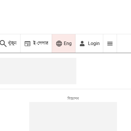
খুঁজুন
ই-পেপার
Login
Eng