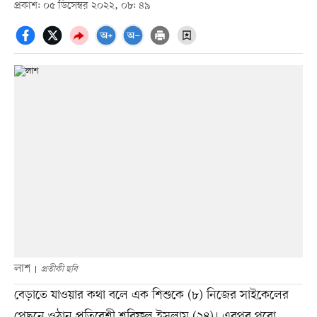
প্রকাশ: ০৫ ডিসেম্বর ২০২২, ০৮: ৪৯
লাশ
প্রতীকী ছবি
বেড়াতে যাওয়ার কথা বলে এক শিশুকে (৮) নিজের সাইকেলের
পেছনে ওঠান প্রতিবেশী শরিফুল ইসলাম (২৪)। এরপর পুরো