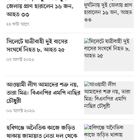
জেলায় প্রাণ হারালেন ১৬ জন,
আহত ৩৩
২২ ঘণ্টা আগে
সিলেটে যাত্রীবাহী দুই বাসের
সংঘর্ষে নিহত ৮, আহত ২৫
০৭ আগস্ট ২০২৬
আওয়ামী লীগ আমাদের শত্রু নয়,
তারা মিত্র: বিএনপির এমপি নাছির
চৌধুরী
০৬ আগস্ট ২০২৬
হবিগঞ্জে অনৈতিক কাজে জড়িত
থাকায় জামায়াত নেতা দল থেকে