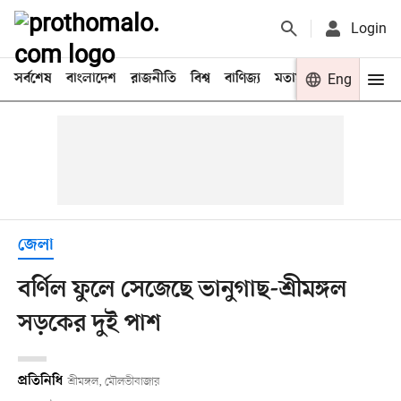
Login
সর্বশেষ
বাংলাদেশ
রাজনীতি
বিশ্ব
বাণিজ্য
মতামত
খেলা
Eng
বিনো
জেলা
বর্ণিল ফুলে সেজেছে ভানুগাছ-শ্রীমঙ্গল
সড়কের দুই পাশ
প্রতিনিধি
শ্রীমঙ্গল, মৌলভীবাজার