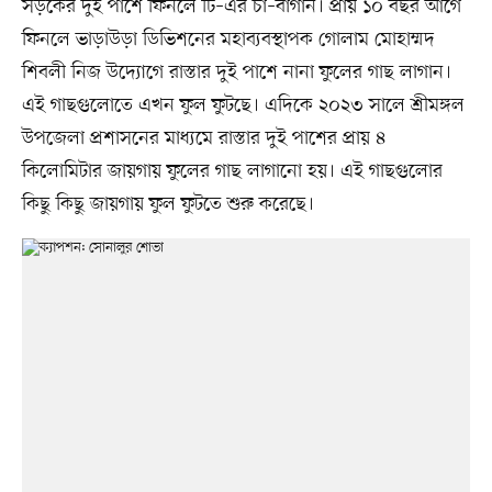
সড়কের দুই পাশে ফিনলে টি–এর চা–বাগান। প্রায় ১০ বছর আগে
ফিনলে ভাড়াউড়া ডিভিশনের মহাব্যবস্থাপক গোলাম মোহাম্মদ
শিবলী নিজ উদ্যোগে রাস্তার দুই পাশে নানা ফুলের গাছ লাগান।
এই গাছগুলোতে এখন ফুল ফুটছে। এদিকে ২০২৩ সালে শ্রীমঙ্গল
উপজেলা প্রশাসনের মাধ্যমে রাস্তার দুই পাশের প্রায় ৪
কিলোমিটার জায়গায় ফুলের গাছ লাগানো হয়। এই গাছগুলোর
কিছু কিছু জায়গায় ফুল ফুটতে শুরু করেছে।