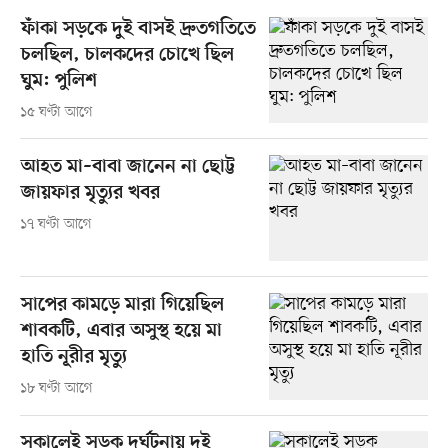
ফাঁকা সড়কে দুই বাসই দ্রুতগতিতে
চলছিল, চালকদের চোখে ছিল
ঘুম: পুলিশ
১৫ ঘণ্টা আগে
আহত মা–বাবা জানেন না ছোট্ট
জায়ফার মৃত্যুর খবর
১৭ ঘণ্টা আগে
সাপের কামড়ে মারা গিয়েছিল
শাবকটি, এবার অসুস্থ হয়ে মা
হাতি নূরীর মৃত্যু
১৮ ঘণ্টা আগে
সকালেই সড়ক দুর্ঘটনায় দুই