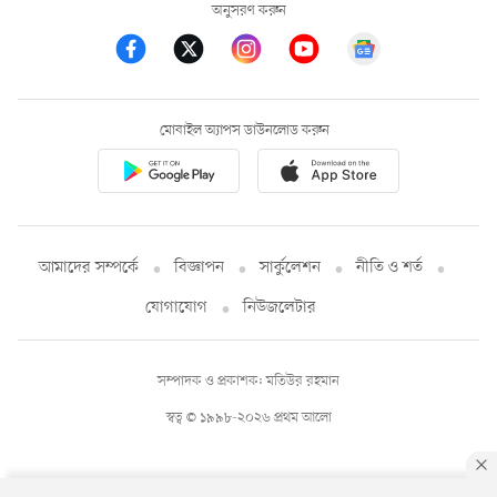
অনুসরণ করুন
মোবাইল অ্যাপস ডাউনলোড করুন
আমাদের সম্পর্কে
বিজ্ঞাপন
সার্কুলেশন
নীতি ও শর্ত
যোগাযোগ
নিউজলেটার
সম্পাদক ও প্রকাশক: মতিউর রহমান
স্বত্ব © ১৯৯৮-২০২৬ প্রথম আলো