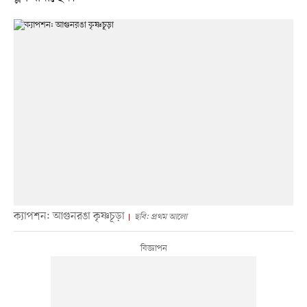
ক্যাপশন: আগুনরঙা কৃষ্ণচূড়া
ছবি: প্রথম আলো