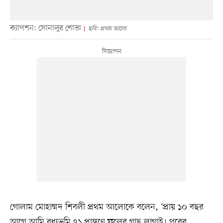
ক্যাপশন: সোনালুর শোভা
ছবি: প্রথম আলো
গোলাম মোহাম্মদ শিবলী প্রথম আলোকে বলেন, ‘প্রায় ১০ বছর
আগে আমি বধ্যভূমি ৭১ প্রাঙ্গণে ফুলের গাছ লাগাই। পরের