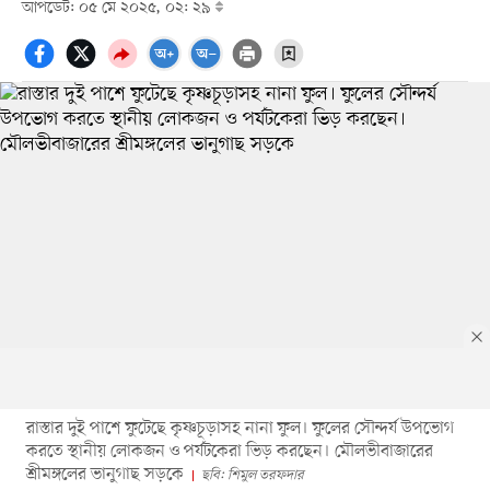
আপডেট: ০৫ মে ২০২৫, ০২: ২৯
রাস্তার দুই পাশে ফুটেছে কৃষ্ণচূড়াসহ নানা ফুল। ফুলের সৌন্দর্য উপভোগ
করতে স্থানীয় লোকজন ও পর্যটকেরা ভিড় করছেন। মৌলভীবাজারের
শ্রীমঙ্গলের ভানুগাছ সড়কে
ছবি: শিমুল তরফদার