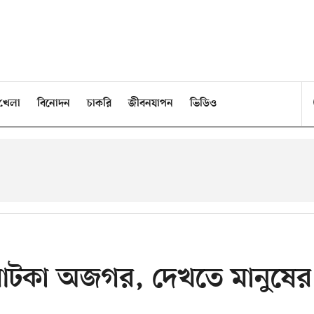
খেলা
বিনোদন
চাকরি
জীবনযাপন
ভিডিও
 আটকা অজগর, দেখতে মানুষের