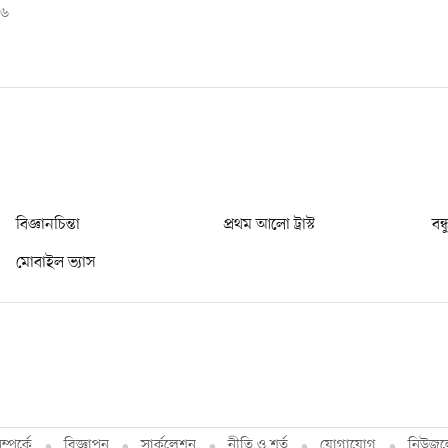
২৬
বিজ্ঞানচিন্তা
প্রথম আলো ট্রাস্ট
বন্
মোবাইল ভ্যাস
্পর্কে
বিজ্ঞাপন
সার্কুলেশন
নীতি ও শর্ত
যোগাযোগ
নিউজল