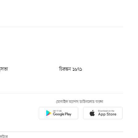
ধুসভা
চিরন্তন ১৯৭১
মোবাইল অ্যাপস ডাউনলোড করুন
েটার