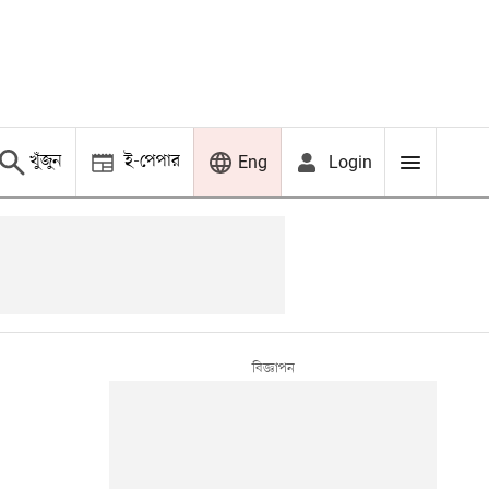
খুঁজুন
ই-পেপার
Login
Eng