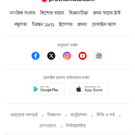
নাগরিক সংবাদ
কিশোর আলো
বিজ্ঞানচিন্তা
প্রথম আলো ট্রাস্ট
বন্ধুসভা
চিরন্তন ১৯৭১
ইপেপার
প্রথমা
মোবাইল ভ্যাস
অনুসরণ করুন
মোবাইল অ্যাপস ডাউনলোড করুন
আমাদের সম্পর্কে
বিজ্ঞাপন
সার্কুলেশন
নীতি ও শর্ত
যোগাযোগ
নিউজলেটার