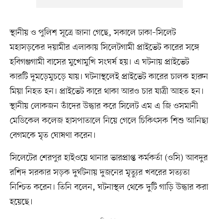
স্থানীয় ও পুলিশ সূত্রে জানা গেছে, সকালে ঢাকা–সিলেট
মহাসড়কের দয়ামীর এলাকায় সিলেটগামী প্রাইভেট কারের সঙ্গে
হবিগঞ্জগামী বাসের মুখোমুখি সংঘর্ষ হয়। এ ঘটনায় প্রাইভেট
কারটি দুমড়েমুচড়ে যায়। ঘটনাস্থলেই প্রাইভেট কারের চালক হারুন
মিয়া নিহত হন। প্রাইভেট কারে থাকা আরও চার যাত্রী আহত হন।
স্থানীয় লোকজন তাঁদের উদ্ধার করে সিলেট এম এ জি ওসমানী
মেডিকেল কলেজ হাসপাতালে নিয়ে গেলে চিকিৎসক শিশু আনিছা
বেগমকে মৃত ঘোষণা করেন।
সিলেটের শেরপুর হাইওয়ে থানার ভারপ্রাপ্ত কর্মকর্তা (ওসি) আবদুর
রশিদ সরকার সড়ক দুর্ঘটনায় দুজনের মৃত্যুর খবরের সত্যতা
নিশ্চিত করেন। তিনি বলেন, ঘটনাস্থল থেকে দুটি গাড়ি উদ্ধার করা
হয়েছে।