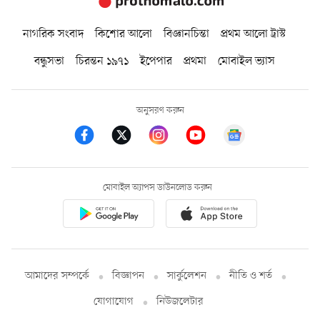
নাগরিক সংবাদ
কিশোর আলো
বিজ্ঞানচিন্তা
প্রথম আলো ট্রাস্ট
বন্ধুসভা
চিরন্তন ১৯৭১
ইপেপার
প্রথমা
মোবাইল ভ্যাস
অনুসরণ করুন
মোবাইল অ্যাপস ডাউনলোড করুন
আমাদের সম্পর্কে
বিজ্ঞাপন
সার্কুলেশন
নীতি ও শর্ত
যোগাযোগ
নিউজলেটার