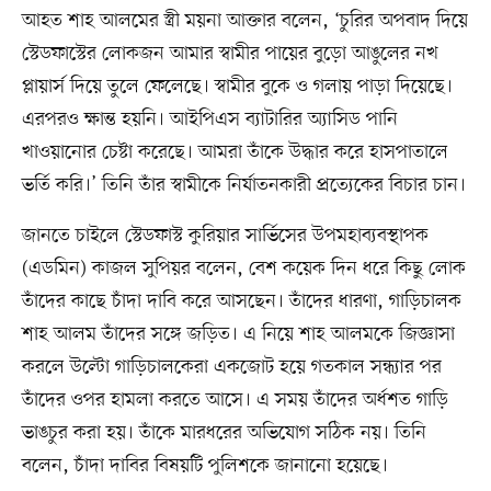
আহত শাহ আলমের স্ত্রী ময়না আক্তার বলেন, ‘চুরির অপবাদ দিয়ে
স্টেডফাস্টের লোকজন আমার স্বামীর পায়ের বুড়ো আঙুলের নখ
প্লায়ার্স দিয়ে তুলে ফেলেছে। স্বামীর বুকে ও গলায় পাড়া দিয়েছে।
এরপরও ক্ষান্ত হয়নি। আইপিএস ব্যাটারির অ্যাসিড পানি
খাওয়ানোর চেষ্টা করেছে। আমরা তাঁকে উদ্ধার করে হাসপাতালে
ভর্তি করি।’ তিনি তাঁর স্বামীকে নির্যাতনকারী প্রত্যেকের বিচার চান।
জানতে চাইলে স্টেডফাস্ট কুরিয়ার সার্ভিসের উপমহাব্যবস্থাপক
(এডমিন) কাজল সুপিয়র বলেন, বেশ কয়েক দিন ধরে কিছু লোক
তাঁদের কাছে চাঁদা দাবি করে আসছেন। তাঁদের ধারণা, গাড়িচালক
শাহ আলম তাঁদের সঙ্গে জড়িত। এ নিয়ে শাহ আলমকে জিজ্ঞাসা
করলে উল্টো গাড়িচালকেরা একজোট হয়ে গতকাল সন্ধ্যার পর
তাঁদের ওপর হামলা করতে আসে। এ সময় তাঁদের অর্ধশত গাড়ি
ভাঙচুর করা হয়। তাঁকে মারধরের অভিযোগ সঠিক নয়। তিনি
বলেন, চাঁদা দাবির বিষয়টি পুলিশকে জানানো হয়েছে।