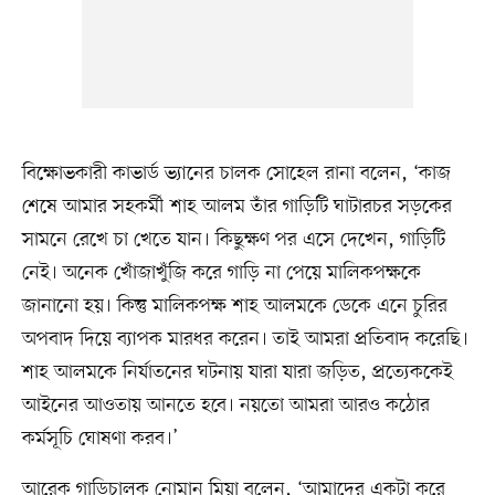
বিক্ষোভকারী কাভার্ড ভ্যানের চালক সোহেল রানা বলেন, ‘কাজ
শেষে আমার সহকর্মী শাহ আলম তাঁর গাড়িটি ঘাটারচর সড়কের
সামনে রেখে চা খেতে যান। কিছুক্ষণ পর এসে দেখেন, গাড়িটি
নেই। অনেক খোঁজাখুঁজি করে গাড়ি না পেয়ে মালিকপক্ষকে
জানানো হয়। কিন্তু মালিকপক্ষ শাহ আলমকে ডেকে এনে চুরির
অপবাদ দিয়ে ব্যাপক মারধর করেন। তাই আমরা প্রতিবাদ করেছি।
শাহ আলমকে নির্যাতনের ঘটনায় যারা যারা জড়িত, প্রত্যেককেই
আইনের আওতায় আনতে হবে। নয়তো আমরা আরও কঠোর
কর্মসূচি ঘোষণা করব।’
আরেক গাড়িচালক নোমান মিয়া বলেন, ‘আমাদের একটা করে