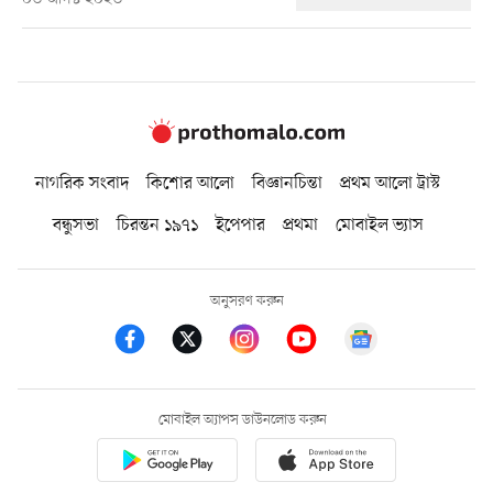
নাগরিক সংবাদ
কিশোর আলো
বিজ্ঞানচিন্তা
প্রথম আলো ট্রাস্ট
বন্ধুসভা
চিরন্তন ১৯৭১
ইপেপার
প্রথমা
মোবাইল ভ্যাস
অনুসরণ করুন
মোবাইল অ্যাপস ডাউনলোড করুন