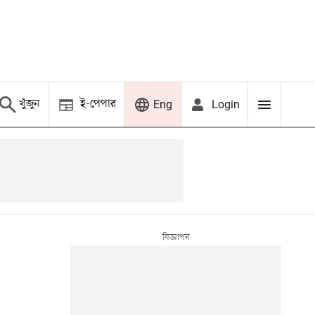
খুঁজুন
ই-পেপার
Login
Eng