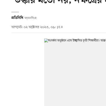
‘উল্কার মতো নয়, নক্ষত্রের
প্রতিনিধি
ময়মনসিংহ
আপডেট: ০২ অক্টোবর ২০২৩, ০৯: ১৭