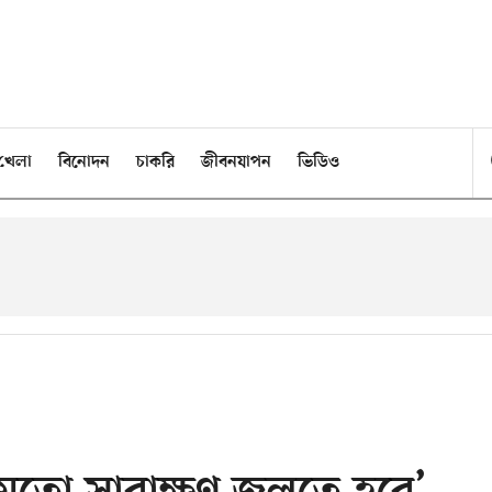
খেলা
বিনোদন
চাকরি
জীবনযাপন
ভিডিও