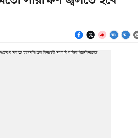
 মতো সারাক্ষণ জ্বলতে হবে’