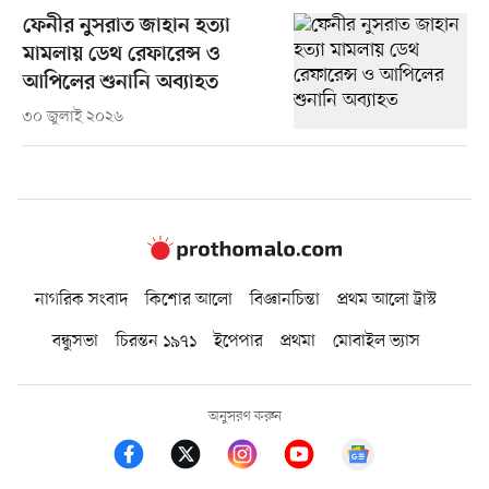
ফেনীর নুসরাত জাহান হত্যা
মামলায় ডেথ রেফারেন্স ও
আপিলের শুনানি অব্যাহত
৩০ জুলাই ২০২৬
নাগরিক সংবাদ
কিশোর আলো
বিজ্ঞানচিন্তা
প্রথম আলো ট্রাস্ট
বন্ধুসভা
চিরন্তন ১৯৭১
ইপেপার
প্রথমা
মোবাইল ভ্যাস
অনুসরণ করুন