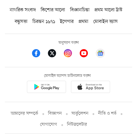
নাগরিক সংবাদ
কিশোর আলো
বিজ্ঞানচিন্তা
প্রথম আলো ট্রাস্ট
বন্ধুসভা
চিরন্তন ১৯৭১
ইপেপার
প্রথমা
মোবাইল ভ্যাস
অনুসরণ করুন
মোবাইল অ্যাপস ডাউনলোড করুন
আমাদের সম্পর্কে
বিজ্ঞাপন
সার্কুলেশন
নীতি ও শর্ত
যোগাযোগ
নিউজলেটার