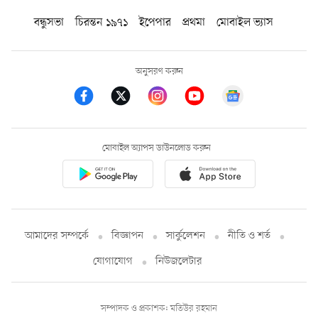
বন্ধুসভা
চিরন্তন ১৯৭১
ইপেপার
প্রথমা
মোবাইল ভ্যাস
অনুসরণ করুন
মোবাইল অ্যাপস ডাউনলোড করুন
আমাদের সম্পর্কে
বিজ্ঞাপন
সার্কুলেশন
নীতি ও শর্ত
যোগাযোগ
নিউজলেটার
সম্পাদক ও প্রকাশক: মতিউর রহমান