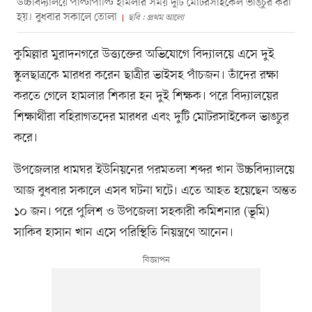
উচ্চবিদ্যালয়ে পাল্টাপাল্টি হামলার সময় দুটি মোটরসাইকেল ভাঙ্চুর করা
হয়। বুধবার সকালে তোলা
ছবি : প্রথম আলো
কুমিল্লার মুরাদনগরে উত্ত্যক্তের অভিযোগে বিদ্যালয়ে এসে দুই
স্কুলছাত্রকে মারধর করেন ছাত্রীর ভাইসহ পাঁচজন। তাঁদের রক্ষা
করতে গেলে হামলার শিকার হন দুই শিক্ষক। পরে বিদ্যালয়ের
শিক্ষার্থীরা বহিরাগতদের মারধর এবং দুটি মোটরসাইকেল ভাঙচুর
করে।
উপজেলার ধামঘর ইউনিয়নের পরমতলা শব্দর খান উচ্চবিদ্যালয়ে
আজ বুধবার সকালে এসব ঘটনা ঘটে। এতে আহত হয়েছেন অন্তত
১০ জন। পরে পুলিশ ও উপজেলা সহকারী কমিশনার (ভূমি)
সাকিব হাসান খান এসে পরিস্থিতি নিয়ন্ত্রণে আনেন।