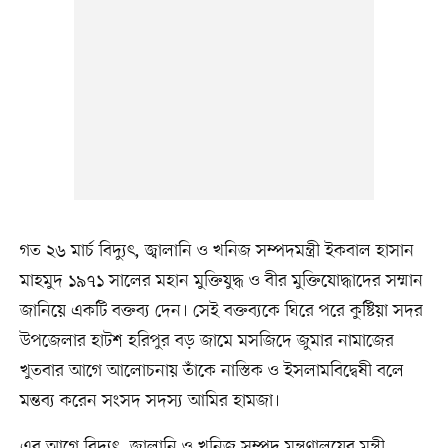
গত ২৬ মার্চ বিদ্যুৎ, জ্বালানি ও খনিজ সম্পদমন্ত্রী ইকবাল হাসান
মাহমুদ ১৯৭১ সালের মহান মুক্তিযুদ্ধ ও বীর মুক্তিযোদ্ধাদের সম্মান
জানিয়ে একটি বক্তব্য দেন। সেই বক্তব্যকে ঘিরে পরে কুষ্টিয়া সদর
উপজেলার হাটশ হরিপুর বড় জামে মসজিদে জুমার নামাজের
খুতবার আগে আলোচনায় তাঁকে নাস্তিক ও ইসলামবিদ্বেষী বলে
মন্তব্য করেন সংসদ সদস্য আমির হামজা।
এর আগে বিদ্যুৎ, জ্বালানি ও খনিজ সম্পদ মন্ত্রণালয়ের মন্ত্রী