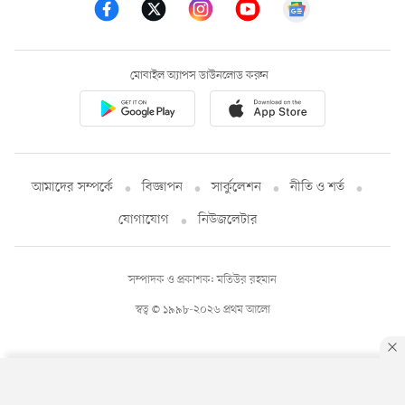
মোবাইল অ্যাপস ডাউনলোড করুন
আমাদের সম্পর্কে
বিজ্ঞাপন
সার্কুলেশন
নীতি ও শর্ত
যোগাযোগ
নিউজলেটার
সম্পাদক ও প্রকাশক: মতিউর রহমান
স্বত্ব © ১৯৯৮-২০২৬ প্রথম আলো