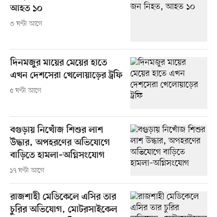
আহত ১০
৩ ঘণ্টা আগে
দিনমজুর মায়ের মেয়ের হাতে
এখন দেশসেরা খেলোয়াড়ের ট্রফি
৫ ঘণ্টা আগে
বগুড়ায় নিখোঁজ শিশুর লাশ
উদ্ধার, অপহরণের অভিযোগে
বাড়িতে হামলা–অগ্নিসংযোগ
১৭ ঘণ্টা আগে
রাজশাহী মেডিকেলে এসির তার
চুরির অভিযোগ, মোটরসাইকেল