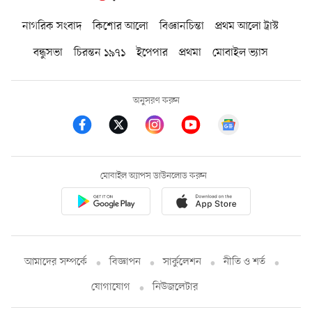
নাগরিক সংবাদ
কিশোর আলো
বিজ্ঞানচিন্তা
প্রথম আলো ট্রাস্ট
বন্ধুসভা
চিরন্তন ১৯৭১
ইপেপার
প্রথমা
মোবাইল ভ্যাস
অনুসরণ করুন
মোবাইল অ্যাপস ডাউনলোড করুন
আমাদের সম্পর্কে
বিজ্ঞাপন
সার্কুলেশন
নীতি ও শর্ত
যোগাযোগ
নিউজলেটার