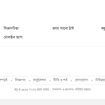
বিজ্ঞানচিন্তা
প্রথম আলো ট্রাস্ট
বন্
মোবাইল ভ্যাস
্পর্কে
বিজ্ঞাপন
সার্কুলেশন
নীতি ও শর্ত
যোগাযোগ
নিউজল
স্বত্ব © ১৯৯৮-২০২৬ প্রথম আলো
সম্পাদক ও প্রকাশক: মতিউর রহমান