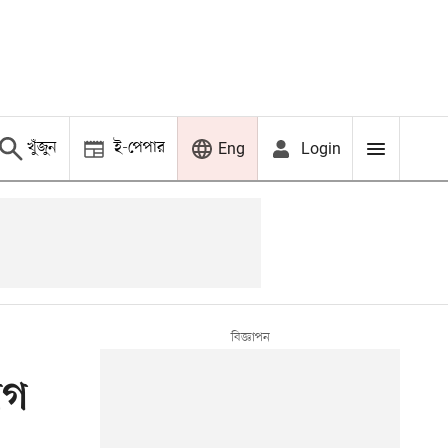
খুঁজুন
ই-পেপার
Login
Eng
াগ