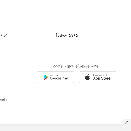
ধুসভা
চিরন্তন ১৯৭১
মোবাইল অ্যাপস ডাউনলোড করুন
েটার