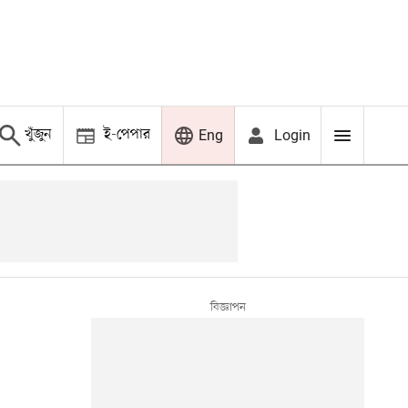
খুঁজুন
ই-পেপার
Login
Eng