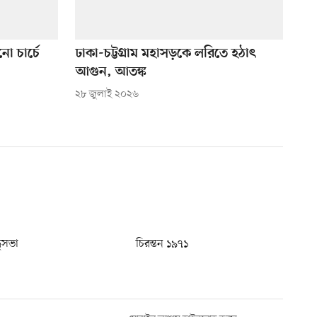
ো চার্চে
ঢাকা-চট্টগ্রাম মহাসড়কে লরিতে হঠাৎ
আগুন, আতঙ্ক
২৮ জুলাই ২০২৬
ধুসভা
চিরন্তন ১৯৭১