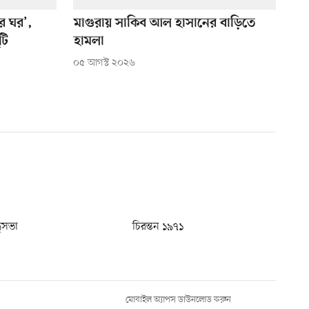
র ঘর’,
মাগুরায় সাকিব আল হাসানের বাড়িতে
টি
হামলা
০৫ আগস্ট ২০২৬
ধুসভা
চিরন্তন ১৯৭১
মোবাইল অ্যাপস ডাউনলোড করুন