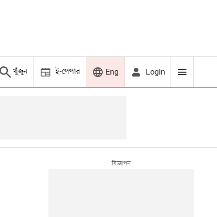
খুঁজুন
ই-পেপার
Login
Eng