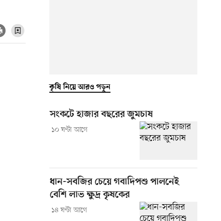
কৃষি নিয়ে আরও পড়ুন
সংকটে হাজার বছরের জুমচাষ
১০ ঘণ্টা আগে
ধান-সবজির চেয়ে গবাদিপশু পালনেই
বেশি লাভ ক্ষুদ্র কৃষকের
১৪ ঘণ্টা আগে