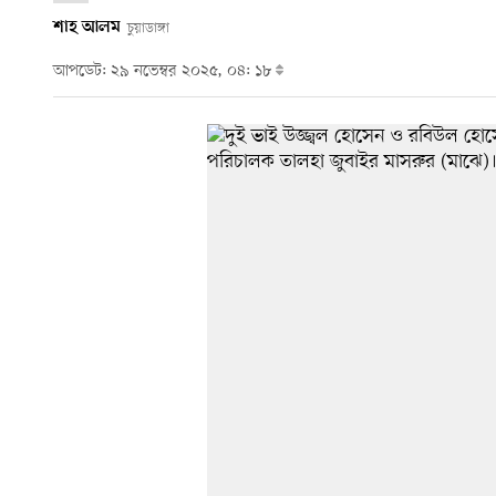
শাহ আলম
চুয়াডাঙ্গা
আপডেট: ২৯ নভেম্বর ২০২৫, ০৪: ১৮