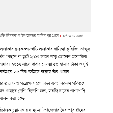
্রতি জীবননগর উপজেলার মানিকপুর গ্রামে
ছবি : প্রথম আলো
র এলাকার বুজরুকগড়গড়ি এলাকার বাসিন্দা কৃষিবিদ আব্দুল
রির পেছনে না ছুটে ২০১৭ সালে গড়ে তোলেন মনোমিলা
কৃষি খামার। ২০১৭ সালে বাবার দেওয়া ৫০ হাজার টাকা ও দুই
 বর্তমানে ৩৫ বিঘা জমিতে রয়েছে তাঁর খামার।
ারের প্রত্যক্ষ ও পরোক্ষ সহযোগিতা এবং নিরলস পরিশ্রমে
 তাঁর খামারে দেশি-বিদেশি ফল, সবজি চাষের পাশাপাশি
পালন করা হচ্ছে।
রিচালক চুয়াডাঙ্গার দামুড়দা উপজেলার হৈবতপুর গ্রামের