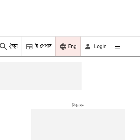
খুঁজুন
ই-পেপার
Login
Eng