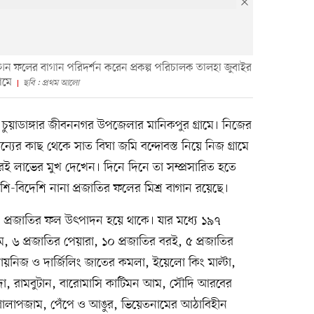
াগন ফলের বাগান পরিদর্শন করেন প্রকল্প পরিচালক তালহা জুবাইর
রামে
ছবি : প্রথম আলো
চুয়াডাঙ্গার জীবননগর উপজেলার মানিকপুর গ্রামে। নিজের
র কাছ থেকে সাত বিঘা জমি বন্দোবস্ত নিয়ে নিজ গ্রামে
ই লাভের মুখ দেখেন। দিনে দিনে তা সম্প্রসারিত হতে
শি-বিদেশি নানা প্রজাতির ফলের মিশ্র বাগান রয়েছে।
 প্রজাতির ফল উৎপাদন হয়ে থাকে। যার মধ্যে ১৯৭
, ৬ প্রজাতির পেয়ারা, ১০ প্রজাতির বরই, ৫ প্রজাতির
নিজ ও দার্জিলিং জাতের কমলা, ইয়েলো কিং মাল্টা,
ফেদা, রামবুটান, বারোমাসি কাটিমন আম, সৌদি আরবের
গোলাপজাম, পেঁপে ও আঙুর, ভিয়েতনামের আঠাবিহীন