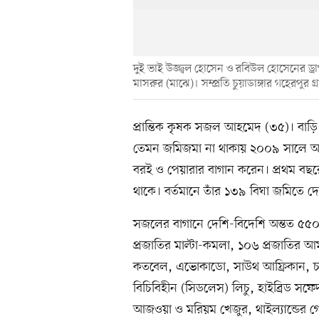
দুই ভাই উজ্জ্বল হোসেন ও রবিউল হোসেনের ড্র
মাসরুর (মাঝে)। সম্প্রতি চুয়াডাঙ্গার গহেরপুর গ্
প্রান্তিক কৃষক সজল আহমেদ (৩৫)। বাড়ি 
তেমন জমিজমা না থাকায় ২০০৯ সালে অন্যে
বরই ও পেয়ারার বাগান করেন। প্রথম বছরে
থাকে। বর্তমানে তাঁর ১৩৯ বিঘা জমিতে দে
সজলের বাগানে দেশি-বিদেশি অন্তত ৫৫০
প্রজাতির মাল্টা-কমলা, ১০৬ প্রজাতির আম
কতবেল, এভোকাডো, সাউথ আফ্রিকান, চায়
বিচিবিহীন (সিডলেস) লিচু, হাইব্রিড স
আজওয়া ও মরিয়ম খেজুর, থাইল্যান্ডের 