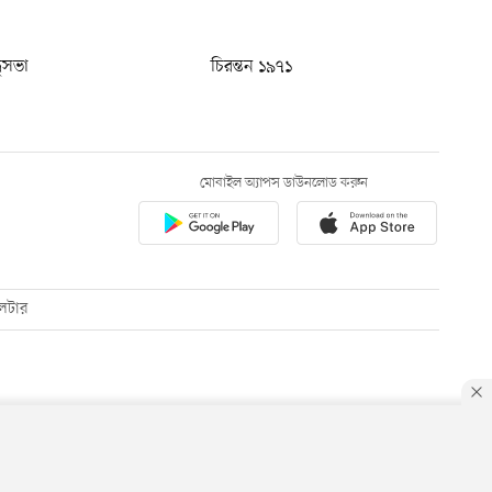
ধুসভা
চিরন্তন ১৯৭১
মোবাইল অ্যাপস ডাউনলোড করুন
েটার