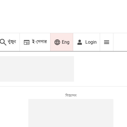
খুঁজুন
ই-পেপার
Login
Eng