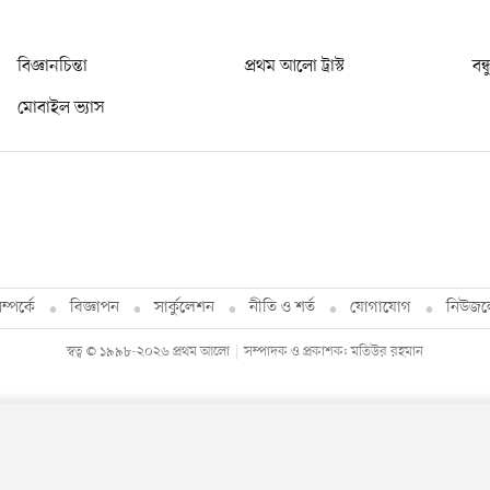
বিজ্ঞানচিন্তা
প্রথম আলো ট্রাস্ট
বন্
মোবাইল ভ্যাস
্পর্কে
বিজ্ঞাপন
সার্কুলেশন
নীতি ও শর্ত
যোগাযোগ
নিউজল
স্বত্ব © ১৯৯৮-২০২৬ প্রথম আলো
সম্পাদক ও প্রকাশক: মতিউর রহমান