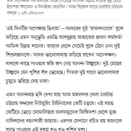
দীর্ঘ অপেক্ষার পর বাবাকে ফিরে পেয়েছে আতিক উল্লাহ খানের দুই মেয়ে
ইয়াশরা ফাতেমা ও উনাইজা মেহবিন। আজ বিকেল সাড়ে চারটায় চট্টগ্রাম
বন্দরে
ছবি: সৌরভ দাশ
‘এই দিনটির অপেক্ষায় ছিলাম’—আদরের দুই ‘রাজকন্যাকে’ বুকে
জড়িয়ে এমন অনুভূতি এমভি আবদুল্লাহ জাহাজের প্রধান কর্মকর্তা
আতিক উল্লাহ খানের। জাহাজ থেকে নেমেই বুকে টেনে নেন দুই
শিশুসন্তানকে। আদর-ভালোবাসায় জড়িয়ে রাখেন অনেকক্ষণ।
বাবাকে কাছে পাওয়ার স্বস্তি রূপ নেয় আনন্দ-উচ্ছ্বাসে। দুই মেয়ের
উচ্ছ্বাসে যেন খুশির বাঁধ ভেঙেছে। পিতার দুই গালে ভালোবাসার
চুমুতে ভরিয়ে দেয় তারা।
এমন আনন্দময় ছবি দেখা যায় আজ মঙ্গলবার বেলা চারটায়
চট্টগ্রাম বন্দরের নিউমুরিং টার্মিনালের জেটি চত্বরে। ওই সময়
জেটিতে ভেড়ে সোমালিয়ার জলদস্যুদের জিম্মিদশা থেকে মুক্ত
নাবিকদের বহনকারী জাহাজ। এরপর সেখানে রচিত হয় স্বজনকে
কাছে পাওয়ার এই রকম খণ্ড খণ্ড খুশির দৃশ্য।