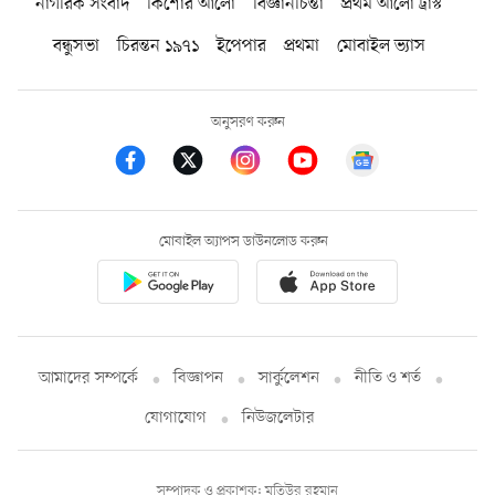
নাগরিক সংবাদ
কিশোর আলো
বিজ্ঞানচিন্তা
প্রথম আলো ট্রাস্ট
বন্ধুসভা
চিরন্তন ১৯৭১
ইপেপার
প্রথমা
মোবাইল ভ্যাস
অনুসরণ করুন
মোবাইল অ্যাপস ডাউনলোড করুন
আমাদের সম্পর্কে
বিজ্ঞাপন
সার্কুলেশন
নীতি ও শর্ত
যোগাযোগ
নিউজলেটার
সম্পাদক ও প্রকাশক: মতিউর রহমান