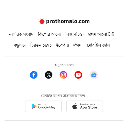
নাগরিক সংবাদ
কিশোর আলো
বিজ্ঞানচিন্তা
প্রথম আলো ট্রাস্ট
বন্ধুসভা
চিরন্তন ১৯৭১
ইপেপার
প্রথমা
মোবাইল ভ্যাস
অনুসরণ করুন
মোবাইল অ্যাপস ডাউনলোড করুন