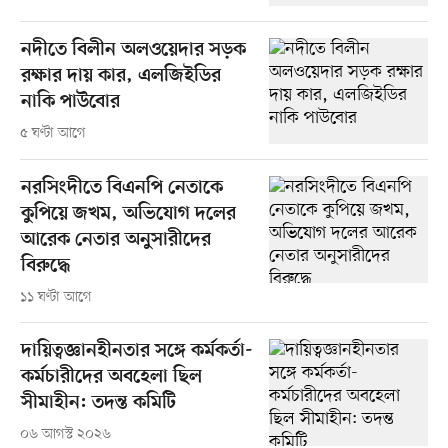
নদীতে বিলীন অলওয়েদার সড়ক
রক্ষার দায় কার, এলজিইডির
নাকি পাউবোর
৫ ঘণ্টা আগে
নরসিংদীতে বিএনপি নেতাকে
কুপিয়ে জখম, অভিযোগ দলের
আরেক নেতার অনুসারীদের
বিরুদ্ধে
১১ ঘণ্টা আগে
দায়িত্বজ্ঞানহীনতার সঙ্গে কর্মকর্তা-
কর্মচারীদের অবহেলা ছিল
সীমাহীন: তদন্ত কমিটি
০৬ আগস্ট ২০২৬