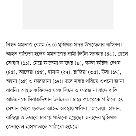
নিহত মমতাজ বেগম (৩০) মুন্সিগঞ্জ সদর উপজেলার বাসিন্দা।
আহত ব্যক্তিরা হলেন মমতাজের স্বামী লিটন সরকার (৪০), ছেলে
তোহাদ (১১), মেয়ে ফাতেমা আক্তার (৯), স্বজন ফরিদা বেগম
(৪৫), আলেয়া (৫৫), হাসান (২৭), রাজিয়া (৩৫), উষা (১৭),
অহনা (১৫) ও ফারজানা (১৭)। তবে সবার পরিচয় এখনো জানা
যায়নি। আহত ব্যক্তিদের মধ্যে লিটন ও ফারজানা বাদে বাকি
আটজনকে সিরাজদিখান উপজেলা স্বাস্থ্য কমপ্লেক্সে পাঠানো হয়।
সেখান থেকে গুরুতর আহত অবস্থায় ফরিদা, আলেয়া, হাসান,
রাজিয়া ও উষাকে ঢাকায় পাঠানো হয়েছে। অন্যদের মুন্সিগঞ্জ
জেনারেল হাসপাতালে পাঠানো হয়েছে।