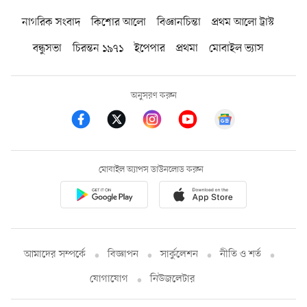
নাগরিক সংবাদ
কিশোর আলো
বিজ্ঞানচিন্তা
প্রথম আলো ট্রাস্ট
বন্ধুসভা
চিরন্তন ১৯৭১
ইপেপার
প্রথমা
মোবাইল ভ্যাস
অনুসরণ করুন
মোবাইল অ্যাপস ডাউনলোড করুন
আমাদের সম্পর্কে
বিজ্ঞাপন
সার্কুলেশন
নীতি ও শর্ত
যোগাযোগ
নিউজলেটার