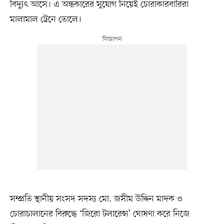
বিদ্যুৎ আসে। এ অন্ধকারের সুযোগ নিয়েই চোরাকারবারিরা
মালামাল ট্রেনে তোলে।
সম্প্রতি স্থানীয় সংসদ সদস্য মো. জসীম উদ্দিন মাদক ও
চোরাচালানের বিরুদ্ধে ‘জিরো টলারেন্স’ ঘোষণা করে নিজে