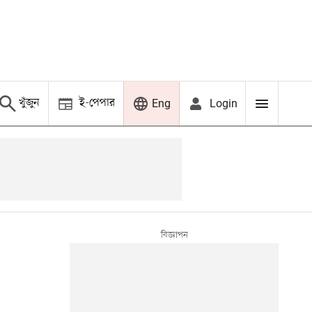
খুঁজুন
ই-পেপার
Login
Eng