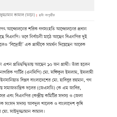
ুজ্জামান কামাল (ডানে)
ছবি: সংগৃহীত
ি যুগপৎ আন্দোলনের শরিক গণসংহতি আন্দোলনের প্রধান
ছে বিএনপি। তবে নির্বাচনী মাঠে আছেন বিএনপির দুই
া হলেও ‘বিদ্রোহী’ এক প্রার্থীকে সমর্থন দিয়েছেন আরেক
খন প্রতিদ্বন্দ্বিতায় আছেন ১০ জন প্রার্থী। তাঁরা হলেন
নাগরিক পার্টির (এনসিপি) মো. সফিকুল ইসলাম, ইসলামী
ইনসানিয়াত বিপ্লব বাংলাদেশের মো. হাবিবুর রহমান, গণ
 সমাজতান্ত্রিক দলের (জেএসডি) কে এম জাবির,
সের এবং বিএনপির কেন্দ্রীয় কমিটির সদস্য ও জেলা
াবেক সংসদ সদস্য আবদুল খালেক ও বাংলাদেশ কৃষি
া মো. সাইদুজ্জামান কামাল।