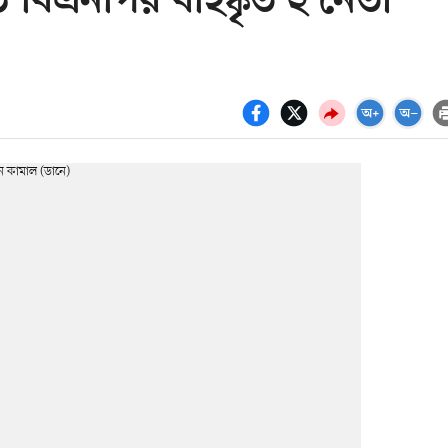
াঠে বিএনপির বহিষ্কৃত ২ নেতা