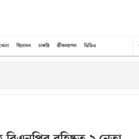
খেলা
বিনোদন
চাকরি
জীবনযাপন
ভিডিও