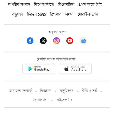
নাগরিক সংবাদ
কিশোর আলো
বিজ্ঞানচিন্তা
প্রথম আলো ট্রাস্ট
বন্ধুসভা
চিরন্তন ১৯৭১
ইপেপার
প্রথমা
মোবাইল ভ্যাস
অনুসরণ করুন
মোবাইল অ্যাপস ডাউনলোড করুন
আমাদের সম্পর্কে
বিজ্ঞাপন
সার্কুলেশন
নীতি ও শর্ত
যোগাযোগ
নিউজলেটার