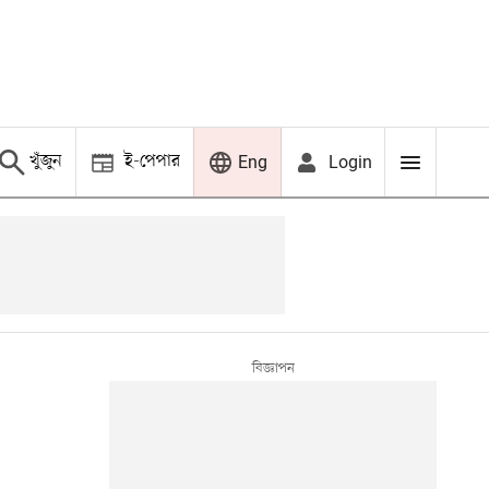
খুঁজুন
ই-পেপার
Login
Eng