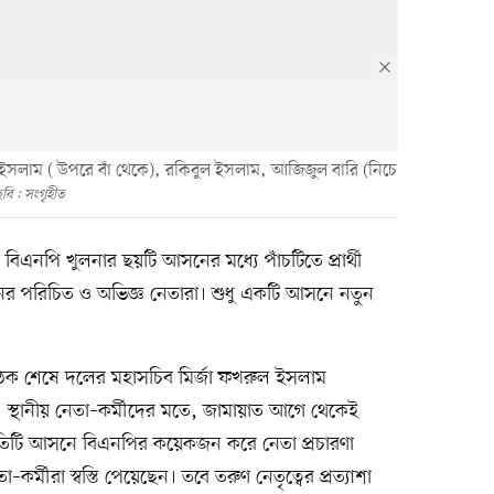
ল ইসলাম ( উপরে বাঁ থেকে), রকিবুল ইসলাম, আজিজুল বারি (নিচে
বি : সংগৃহীত
বিএনপি খুলনার ছয়টি আসনের মধ্যে পাঁচটিতে প্রার্থী
ের পরিচিত ও অভিজ্ঞ নেতারা। শুধু একটি আসনে নতুন
বৈঠক শেষে দলের মহাসচিব মির্জা ফখরুল ইসলাম
 স্থানীয় নেতা–কর্মীদের মতে, জামায়াত আগে থেকেই
। প্রতিটি আসনে বিএনপির কয়েকজন করে নেতা প্রচারণা
া–কর্মীরা স্বস্তি পেয়েছেন। তবে তরুণ নেতৃত্বের প্রত্যাশা