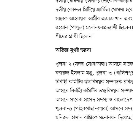
দলীয় ঘোষণায় খুলনা-১ (দাকোপ–বটিয়াঘ
দলীয় কোন্দল মিটিয়ে প্রার্থিতা ঘোষণা 
সাবেক আহ্বায়ক আমীর এজাজ খান এবং ঢাক
রহমান (পাপুল) মনোনয়নপ্রত্যাশী ছিল
শীষের প্রার্থী ছিলেন।
অভিজ্ঞ মুখই ভরসা
খুলনা–২ (সদর–সোনাডাঙ্গা) আসনে সাব
নজরুল ইসলাম মঞ্জু, খুলনা–৩ (খালি
নির্বাহী কমিটির ছাত্রবিষয়ক সম্পাদক র
আসনে নির্বাহী কমিটির তথ্যবিষয়ক সম্প
আসনে সাবেক সংসদ সদস্য ও বাংলাদেশ
খুলনা–৬ (পাইকগাছা–কয়রা) আসনে সদ্য দা
মনিরুল হাসান বাপ্পিকে মনোনয়ন দিয়েছে