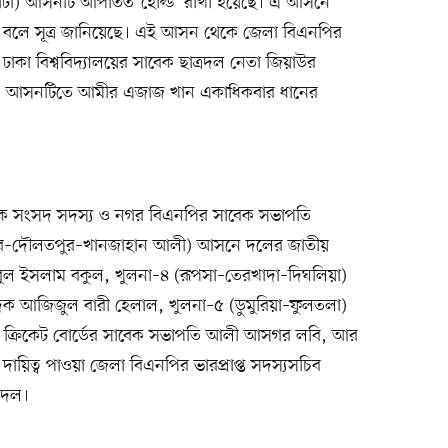
াটা) আসনটি আপাতত ‘হোল্ড’ রাখা হয়েছে। এ আসনে
হবে বলে সূত্র জানিয়েছে। এই আসন থেকে জেলা বিএনপির
া বিশ্ববিদ্যালয়ের সাবেক ছাত্রদল নেতা জিয়াউর
েন। আসনটিতে আমীর এজাজ খান একাধিকবার ধানের
েক সংসদ সদস্য ও নগর বিএনপির সাবেক সভাপতি
শপুর–দৌলতপুর–খানজাহান আলী) আসনে দলের জাতীয়
কিবুল ইসলাম বকুল, খুলনা–৪ (রূপসা–তেরখাদা–দিঘলিয়া)
াদক আজিজুল বারী হেলাল, খুলনা–৫ (ডুমুরিয়া–ফুলতলা)
 ক্রিকেট বোর্ডের সাবেক সভাপতি আলী আসগর লবি, আর
য়িত্ব পাওয়া জেলা বিএনপির ভারপ্রাপ্ত সদস্যসচিব
 দল।