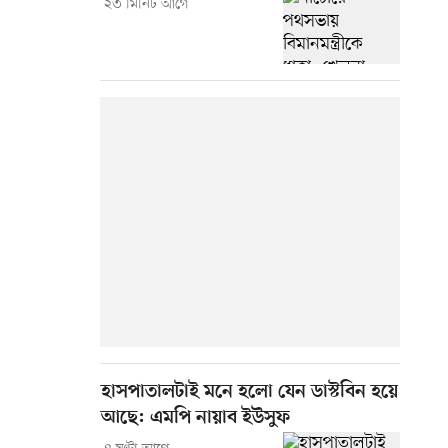
২৩ মিনিট আগে
হাসপাতালটাই মনে হলো যেন ডাস্টবিন হয়ে
আছে: এমপি নায়াব ইউসুফ