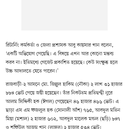
রিটার্নিং কর্মকর্তা ও জেলা প্রশাসক আবু কায়সার খান বলেন,
‘একটি অভিযোগ পেয়েছি। এ বিষয়ে এখন আর কোনো মন্তব্য
করব না। ইতিমধ্যে গেজেট প্রকাশিত হয়েছে। কেউ সংক্ষুব্ধ হলে
উচ্চ আদালতে যেতে পারেন।’
রাজবাড়ী-২ আসনে মো. জিল্লুল হাকিম (নৌকা) ২ লাখ ৩১ হাজার
৮৮৪ ভোট পেয়ে জয়ী হয়েছেন। তাঁর নিকটতম প্রতিদ্বন্দ্বী নুরে
আলম সিদ্দিকী হক (ঈগল) পেয়েছেন ৪৬ হাজার ৪৬৬ ভোট। এ
ছাড়া এস এম ফজলুল হক (সোনালী আঁশ) ৭৬৫, আবদুল মতিন
মিয়া (মশাল) ২ হাজার ৬০২, আবদুল মালেক মন্ডল (ছড়ি) ৮৪৭
ও শফিউল আজম খান (লাঙ্গল) ২ হাজার ৫৩৪ ভোট।