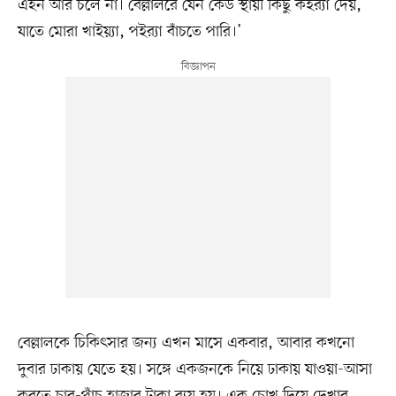
এহন আর চলে না। বেল্লালরে যেন কেউ স্থায়ী কিছু কইর‌্যা দেয়,
যাতে মোরা খাইয়্যা, পইর‌্যা বাঁচতে পারি।’
বেল্লালকে চিকিৎসার জন্য এখন মাসে একবার, আবার কখনো
দুবার ঢাকায় যেতে হয়। সঙ্গে একজনকে নিয়ে ঢাকায় যাওয়া-আসা