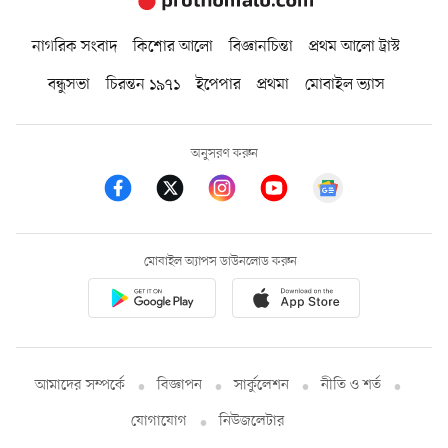
নাগরিক সংবাদ
কিশোর আলো
বিজ্ঞানচিন্তা
প্রথম আলো ট্রাস্ট
বন্ধুসভা
চিরন্তন ১৯৭১
ইপেপার
প্রথমা
মোবাইল ভ্যাস
অনুসরণ করুন
মোবাইল অ্যাপস ডাউনলোড করুন
আমাদের সম্পর্কে
বিজ্ঞাপন
সার্কুলেশন
নীতি ও শর্ত
যোগাযোগ
নিউজলেটার