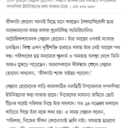
চোখ হারানো বেল্লাল হোসেন। সম্প্রতি ঝালকাঠির নলছিটি উপজেলার
দপদপিয়া ইউনিয়নের কয়া বাজার গ্রামে
ছবি: প্রথম আলো
জীবনটা ষোলো আনাই মিছে মনে করছেন বৈষম্যবিরোধী ছাত্র
আন্দোলনের সময় রাবার বুলেটবিদ্ধ ব্যাটারিচালিত
অটোরিকশাচালক বেল্লাল হোসেন। তাঁর আয়ের ওপরই সংসার
চলছিল। কিন্তু এখন দৃষ্টিশক্তি হারাতে বসায় তাঁর সেই আয়ের পথ
বন্ধ। পরিবারের ছয় সদস্যের ক্ষুধার্ত ও অসহায় অবস্থা দেখে তিনি
আরও মুষড়ে পড়েছেন। আলাপকালে দীর্ঘশ্বাস ফেলে বেল্লাল
হোসেন বললেন, ‘জীবনটা শ্যাষ অইয়্যা গ্যালো।’
বেল্লাল হোসেনের বাড়ি ঝালকাঠির নলছিটি উপজেলার দপদপিয়া
ইউনিয়নের কয়া বাজার গ্রামে। নিজেদের সামান্য জমিতে ছোট
টিনের ঘরেই পরিবার নিয়ে তাঁর বসবাস। গত ১৪ নভেম্বর সকালে
বাড়িতে গিয়ে তাঁর সঙ্গে কথা হয়। এ সময় বেল্লাল বলেন,
‘পরিবার, নিজের জীবন কোনোডাই ভাবি নাই। অসহায় ছাত্রগো