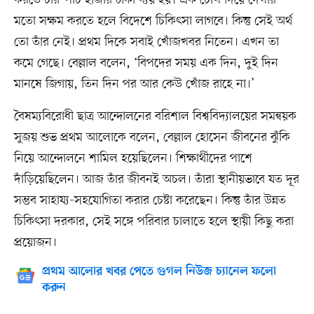
করতে চার-পাঁচ হাজার টাকা ব্যয় হয়। এক চোখ দিয়ে দেখার
মতো সক্ষম করতে হলে বিদেশে চিকিৎসা লাগবে। কিন্তু সেই অর্থ
তো তাঁর নেই। প্রথম দিকে সবাই খোঁজখবর নিতেন। এখন তা
কমে গেছে। বেল্লাল বলেন, ‘বিপদের সময় এক দিন, দুই দিন
মানষে জিগায়, তিন দিন পর আর কেউ খোঁজ রাহে না।’
বৈষম্যবিরোধী ছাত্র আন্দোলনের বরিশাল বিশ্ববিদ্যালয়ের সমন্বয়ক
সুজয় শুভ প্রথম আলোকে বলেন, বেল্লাল হোসেন জীবনের ঝুঁকি
নিয়ে আন্দোলনে শামিল হয়েছিলেন। শিক্ষার্থীদের পাশে
দাঁড়িয়েছিলেন। আজ তাঁর জীবনই অচল। তাঁরা স্থানীয়ভাবে যত দূর
সম্ভব সাহায্য-সহযোগিতা করার চেষ্টা করেছেন। কিন্তু তাঁর উন্নত
চিকিৎসা দরকার, সেই সঙ্গে পরিবার চালাতে হলে স্থায়ী কিছু করা
প্রয়োজন।
প্রথম আলোর খবর পেতে গুগল নিউজ চ্যানেল ফলো
করুন