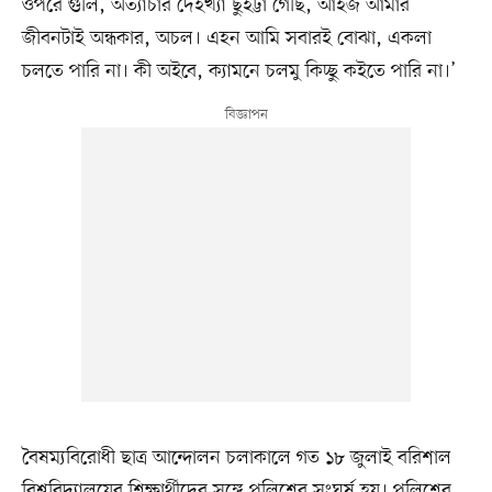
ওপরে গুলি, অত্যাচার দেইখ্যা ছুইট্টা গেছি, আইজ আমার
জীবনটাই অন্ধকার, অচল। এহন আমি সবারই বোঝা, একলা
চলতে পারি না। কী অইবে, ক্যামনে চলমু কিচ্ছু কইতে পারি না।’
বৈষম্যবিরোধী ছাত্র আন্দোলন চলাকালে গত ১৮ জুলাই বরিশাল
বিশ্ববিদ্যালয়ের শিক্ষার্থীদের সঙ্গে পুলিশের সংঘর্ষ হয়। পুলিশের