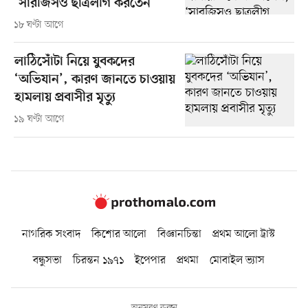
‘সারজিসও ছাত্রলীগ করতেন’
১৮ ঘণ্টা আগে
লাঠিসোঁটা নিয়ে যুবকদের
‘অভিযান’, কারণ জানতে চাওয়ায়
হামলায় প্রবাসীর মৃত্যু
১৯ ঘণ্টা আগে
নাগরিক সংবাদ
কিশোর আলো
বিজ্ঞানচিন্তা
প্রথম আলো ট্রাস্ট
বন্ধুসভা
চিরন্তন ১৯৭১
ইপেপার
প্রথমা
মোবাইল ভ্যাস
অনুসরণ করুন