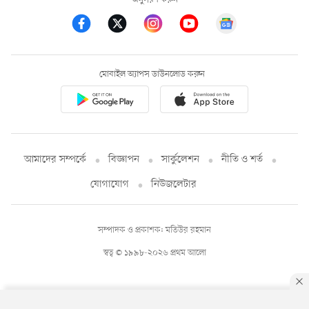
মোবাইল অ্যাপস ডাউনলোড করুন
আমাদের সম্পর্কে
বিজ্ঞাপন
সার্কুলেশন
নীতি ও শর্ত
যোগাযোগ
নিউজলেটার
সম্পাদক ও প্রকাশক: মতিউর রহমান
স্বত্ব © ১৯৯৮-২০২৬ প্রথম আলো