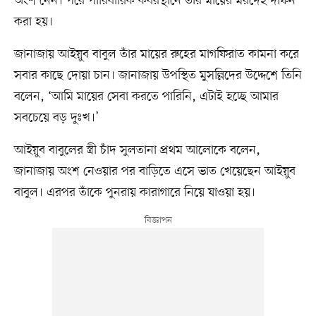
অংশ নেন। পরে পারিবারিক কবরস্থানে তাঁর মায়ের মরদেহ দাফন
করা হয়।
জানাজায় আইয়ুব বাবুল তাঁর মায়ের রুহের মাগফিরাত কামনা করে
সবার কাছে দোয়া চান। জানাজায় উপস্থিত মুসল্লিদের উদ্দেশে তিনি
বলেন, ‘আমি মায়ের সেবা করতে পারিনি, এটাই হচ্ছে আমার
সবচেয়ে বড় দুঃখ।’
আইয়ুব বাবুলের স্ত্রী চাঁদ সুলতানা প্রথম আলোকে বলেন,
জানাজায় অংশ নেওয়ার পর বাড়িতে এসে ভাত খেয়েছেন আইয়ুব
বাবুল। এরপর তাঁকে পুনরায় কারাগারে নিয়ে যাওয়া হয়।