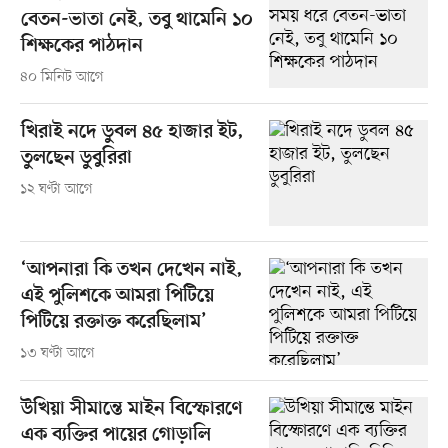
বেতন-ভাতা নেই, তবু থামেনি ১০
শিক্ষকের পাঠদান
৪০ মিনিট আগে
খিরাই নদে ডুবল ৪৫ হাজার ইট,
তুলছেন ডুবুরিরা
১২ ঘণ্টা আগে
‘আপনারা কি তখন দেখেন নাই,
এই পুলিশকে আমরা পিটিয়ে
পিটিয়ে রক্তাক্ত করেছিলাম’
১৩ ঘণ্টা আগে
উখিয়া সীমান্তে মাইন বিস্ফোরণে
এক ব্যক্তির পায়ের গোড়ালি