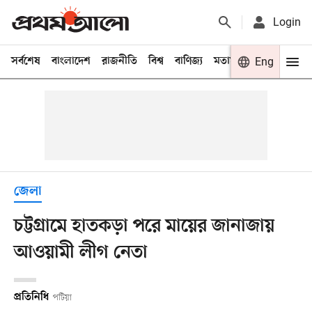
Login
সর্বশেষ
বাংলাদেশ
রাজনীতি
বিশ্ব
বাণিজ্য
মতামত
খেলা
Eng
বিনো
জেলা
চট্টগ্রামে হাতকড়া পরে মায়ের জানাজায়
আওয়ামী লীগ নেতা
প্রতিনিধি
পটিয়া