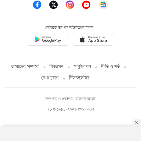
মোবাইল অ্যাপস ডাউনলোড করুন
আমাদের সম্পর্কে
বিজ্ঞাপন
সার্কুলেশন
নীতি ও শর্ত
যোগাযোগ
নিউজলেটার
সম্পাদক ও প্রকাশক: মতিউর রহমান
স্বত্ব © ১৯৯৮-২০২৬ প্রথম আলো