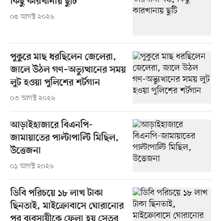
কিছু কারখানায় ছুটি
০৫ আগস্ট ২০২৬
পুকুরে মাছ ধরছিলেন জেলেরা,
জালে উঠল গণ–অভ্যুত্থানের সময়
লুট হওয়া পুলিশের শর্টগান
০৩ আগস্ট ২০২৬
আড়াইহাজারে বিএনপি-
জামায়াতের পাল্টাপাল্টি মিছিল,
উত্তেজনা
০১ আগস্ট ২০২৬
ডিবি পরিচয়ে ১৮ লাখ টাকা
ছিনতাই, মাইক্রোবাসে ঘোরানোর
পর ব্যবসায়ীকে ফেলা হয় সেতুর