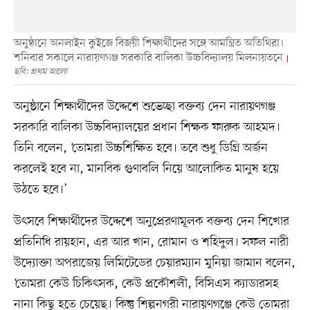
অনুষ্ঠানে অনলাইন কুইজে বিজয়ী শিক্ষার্থীদের সঙ্গে আমন্ত্রিত অতিথিরা।
শনিবার সকালে নারায়ণগঞ্জ সরকারি বালিকা উচ্চবিদ্যালয় মিলনায়তনে
ছবি: প্রথম আলো
অনুষ্ঠানে শিক্ষার্থীদের উদ্দেশে শুভেচ্ছা বক্তব্য দেন নারায়ণগঞ্জ
সরকারি বালিকা উচ্চবিদ্যালয়ের প্রধান শিক্ষক ফারুক আহমদ।
তিনি বলেন, ‘তোমরা উচ্চশিক্ষিত হবে। তবে শুধু ডিগ্রি অর্জন
করলেই হবে না, মানবিক গুণাবলি নিয়ে আলোকিত মানুষ হয়ে
উঠতে হবে।’
উৎসবে শিক্ষার্থীদের উদ্দেশে অনুপ্রেরণামূলক বক্তব্য দেন শিখোর
প্রতিনিধি রায়হান, এর আর খান, রোমান ও শহিদুল। সফল নারী
উদ্যোক্তা অপরাজেয় লিমিটেডের চেয়ারম্যান মুনিয়া জামান বলেন,
‘তোমরা কেউ চিকিৎসক, কেউ প্রকৌশলী, বিসিএস ক্যাডারসহ
নানা কিছু হতে চেয়েছ। কিন্তু শিল্পনগরী নারায়ণগঞ্জে কেউ তোমরা