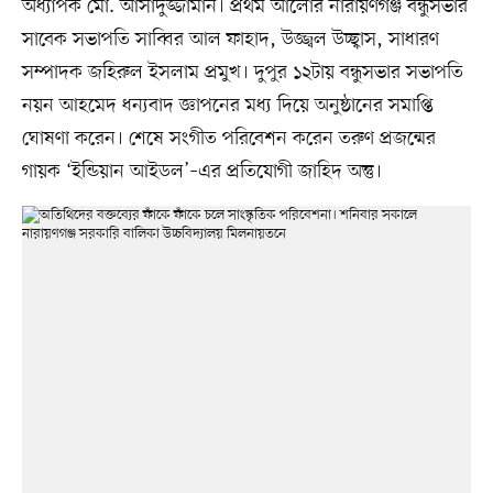
অধ্যাপক মো. আসাদুজ্জামান। প্রথম আলোর নারায়ণগঞ্জ বন্ধুসভার
সাবেক সভাপতি সাব্বির আল ফাহাদ, উজ্জ্বল উচ্ছ্বাস, সাধারণ
সম্পাদক জহিরুল ইসলাম প্রমুখ। দুপুর ১২টায় বন্ধুসভার সভাপতি
নয়ন আহমেদ ধন্যবাদ জ্ঞাপনের মধ্য দিয়ে অনুষ্ঠানের সমাপ্তি
ঘোষণা করেন। শেষে সংগীত পরিবেশন করেন তরুণ প্রজন্মের
গায়ক ‘ইন্ডিয়ান আইডল’–এর প্রতিযোগী জাহিদ অন্তু।