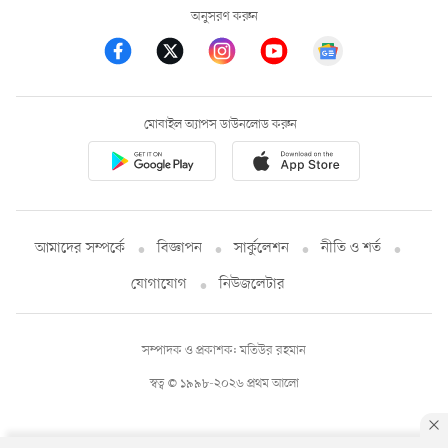
অনুসরণ করুন
মোবাইল অ্যাপস ডাউনলোড করুন
আমাদের সম্পর্কে
বিজ্ঞাপন
সার্কুলেশন
নীতি ও শর্ত
যোগাযোগ
নিউজলেটার
সম্পাদক ও প্রকাশক: মতিউর রহমান
স্বত্ব © ১৯৯৮-২০২৬ প্রথম আলো