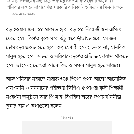
জাতীয় সংগীতের মধ্য দিয়ে শুরু হয় জিপিএ–৫ সংবর্ধনা অনুষ্ঠান।
শনিবার সকালে নারায়ণগঞ্জ সরকারি বালিকা উচ্চবিদ্যালয় মিলনায়তনে
ছবি: প্রথম আলো
বড় হওয়ার জন্য স্বপ্ন থাকতে হবে। বড় স্বপ্ন নিয়ে জীবনে এগিয়ে
যেতে হবে। বিশ্বের বুকে মাথা উঁচু করে দাঁড়াতে হবে। সে জন্য
তোমাদের প্রস্তুত হতে হবে। শুধু মেধাবী হলেই চলবে না, মানবিক
মানুষ হতে হবে। সততা ও পরিবার-দেশের প্রতি ভালোবাসা থাকতে
হবে। তাহলেই তোমরা আলোকিত ও সফল মানুষ হতে পারবে।
আজ শনিবার সকালে নারায়ণগঞ্জে শিখো-প্রথম আলো আয়োজিত
এসএসসি ও সমমানের পরীক্ষায় জিপিএ-৫ পাওয়া কৃতী শিক্ষার্থী
সংবর্ধনা অনুষ্ঠানে আর পি সাহা বিশ্ববিদ্যালয়ের উপাচার্য মনীন্দ্র
কুমার রায় এ কথাগুলো বলেন।