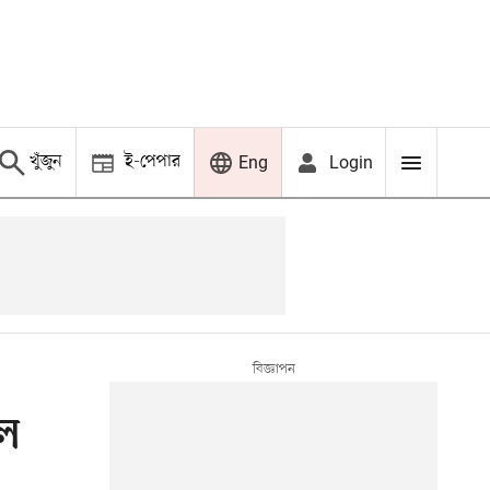
খুঁজুন
ই-পেপার
Login
Eng
লে